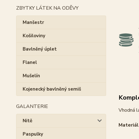
ZBYTKY LÁTEK NA ODĚVY
Manšestr
Košiloviny
Bavlněný úplet
Flanel
Mušelín
Kojenecký bavlněný semiš
Komple
GALANTERIE
Vhodná lá
Nitě
Materiál
Paspulky