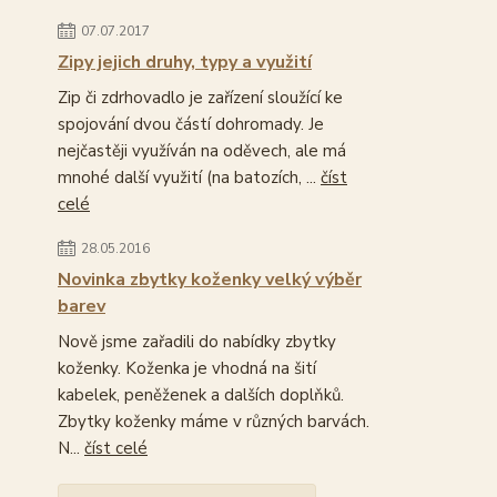
07.07.2017
Zipy jejich druhy, typy a využití
Zip či zdrhovadlo je zařízení sloužící ke
spojování dvou částí dohromady. Je
nejčastěji využíván na oděvech, ale má
mnohé další využití (na batozích, ...
číst
celé
28.05.2016
Novinka zbytky koženky velký výběr
barev
Nově jsme zařadili do nabídky zbytky
koženky. Koženka je vhodná na šití
kabelek, peněženek a dalších doplňků.
Zbytky koženky máme v různých barvách.
N...
číst celé