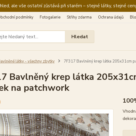
ed, ale vše ostatní zůstává při starém – stejné látky, stejné ceny
bchodní podmínky
Fotogalerie
Střihy zdarma
Ochrana údajů
Bl
Hledat
avlněné látky - všechny zbytky
7F317 Bavlněný krep látka 205x31cm pa
7 Bavlněný krep látka 205x31c
ek na patchwork
100
Vhodná
dekora