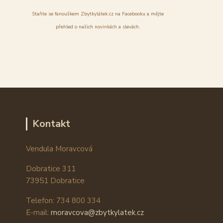
Staňte se fanouškem Zbytkylátek.cz na Facebooku a mějte
přehled o našich novinkách a slevách.
Kontakt
Vendula Moravcová
Dobratice 311
73951 Dobratice
Telefon: 734 800 334
E-mail:
moravcova@zbytkylatek.cz