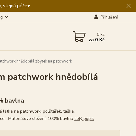
, stejná péče♥️
og
Přihlášení
0
ks
za
0 Kč
tchwork hnědobílá zbytek na patchwork
m patchwork hnědobílá
% bavlna
 látka na patchwork, polštářek, taška,
ce,...Materiálové složení: 100% bavlna
celý popis