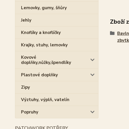
Lemovky, gumy, šňůry
Jehly
Zboží 
Knoflíky a knoflíčky
Bavln
zbytk
Krajky, stuhy, lemovky
Kovové
doplňky,nůžky,špendlíky
Plastové doplňky
Zipy
Výztuhy, výplň, vatelín
Popruhy
PATCHWORK POTŘEBY