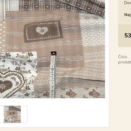
Dos
Nej
53
Číslo
produkt