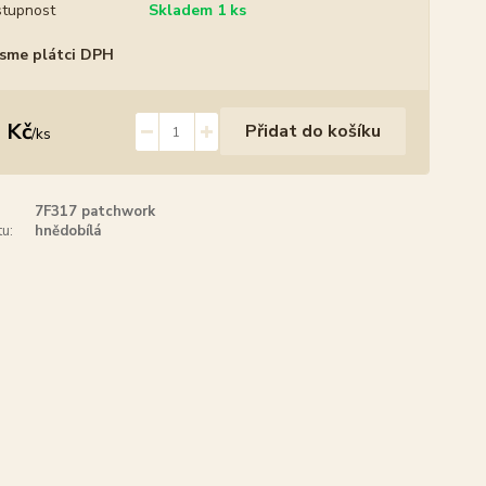
tupnost
Skladem 1 ks
sme plátci DPH
 Kč
Přidat do košíku
/
ks
7F317 patchwork
u:
hnědobílá