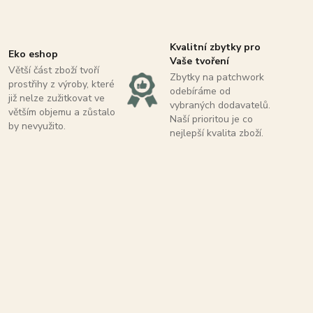
Kvalitní zbytky pro
Eko eshop
Vaše tvoření
Větší část zboží tvoří
Zbytky na patchwork
prostřihy z výroby, které
odebíráme od
již nelze zužitkovat ve
vybraných dodavatelů.
větším objemu a zůstalo
Naší prioritou je co
by nevyužito.
nejlepší kvalita zboží.