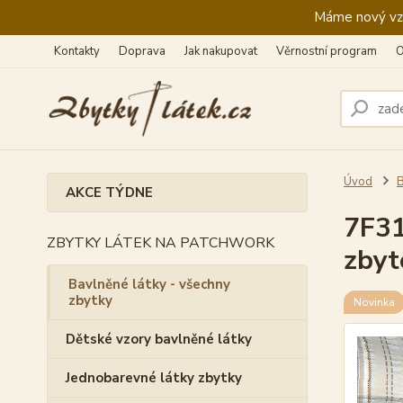
Máme nový vzhl
Kontakty
Doprava
Jak nakupovat
Věrnostní program
O
Úvod
B
AKCE TÝDNE
7F31
ZBYTKY LÁTEK NA PATCHWORK
zbyt
Bavlněné látky - všechny
zbytky
Novinka
Dětské vzory bavlněné látky
Jednobarevné látky zbytky