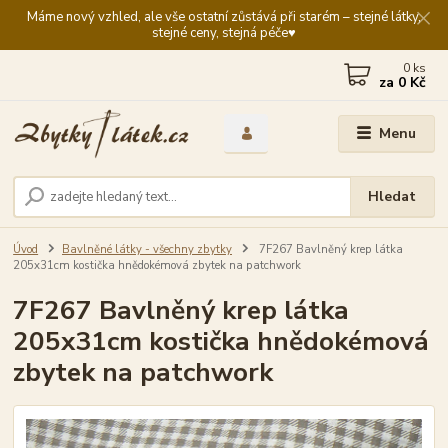
Máme nový vzhled, ale vše ostatní zůstává při starém – stejné látky,
stejné ceny, stejná péče♥️
0
ks
za
0 Kč
Menu
Hledat
Úvod
Bavlněné látky - všechny zbytky
7F267 Bavlněný krep látka
205x31cm kostička hnědokémová zbytek na patchwork
7F267 Bavlněný krep látka
205x31cm kostička hnědokémová
zbytek na patchwork