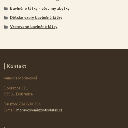
Bavlněné látky - všechny zbytky
Dětské vzory bavlněné látky
Vzorované bavlněné látky
Kontakt
Vendula Moravcová
Dobratice 311
73951 Dobratice
Telefon: 734 800 334
E-mail:
moravcova@zbytkylatek.cz