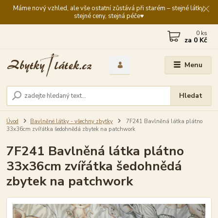
Máme nový vzhled, ale vše ostatní zůstává při starém – stejné látky,
stejné ceny, stejná péče♥️
0
ks
za
0 Kč
Menu
Hledat
Úvod
Bavlněné látky - všechny zbytky
7F241 Bavlněná látka plátno
33x36cm zvířátka šedohnědá zbytek na patchwork
7F241 Bavlněná látka plátno
33x36cm zvířátka šedohnědá
zbytek na patchwork