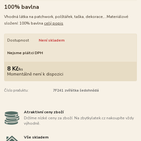
100% bavlna
Vhodná látka na patchwork, polštářek, taška, dekorace,...Materiálové
složení: 100% bavlna
celý popis
Dostupnost
Není skladem
Nejsme plátci DPH
8 Kč
/
ks
Momentálně není k dispozici
Číslo produktu:
7F241 zvířátka šedohnědá
Atraktivní ceny zboží
Držíme nízké ceny za zboží. Na zbytkylatek.cz nakoupíte vždy
výhodně.
Vše skladem