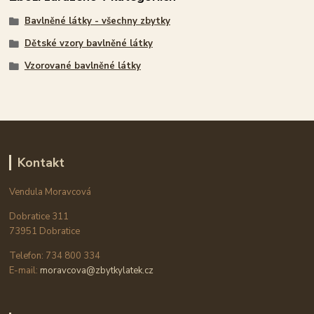
Bavlněné látky - všechny zbytky
Dětské vzory bavlněné látky
Vzorované bavlněné látky
Kontakt
Vendula Moravcová
Dobratice 311
73951 Dobratice
Telefon: 734 800 334
E-mail:
moravcova@zbytkylatek.cz