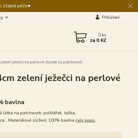
, stejná péče♥️
og
Přihlášení
0
ks
za
0 Kč
elení ježečci na perlové zbytek na patchwork
m zelení ježečci na perlové
% bavlna
 látka na patchwork, polštářek, taška,
ce,...Materiálové složení: 100% bavlna
celý popis