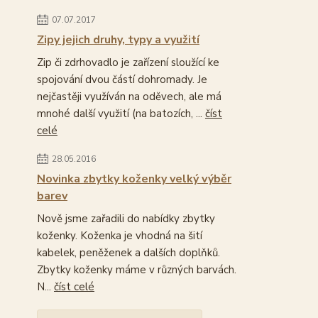
07.07.2017
Zipy jejich druhy, typy a využití
Zip či zdrhovadlo je zařízení sloužící ke
spojování dvou částí dohromady. Je
nejčastěji využíván na oděvech, ale má
mnohé další využití (na batozích, ...
číst
celé
28.05.2016
Novinka zbytky koženky velký výběr
barev
Nově jsme zařadili do nabídky zbytky
koženky. Koženka je vhodná na šití
kabelek, peněženek a dalších doplňků.
Zbytky koženky máme v různých barvách.
N...
číst celé