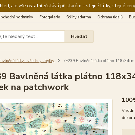
ed, ale vše ostatní zůstává při starém – stejné látky, stejné ceny
bchodní podmínky
Fotogalerie
Střihy zdarma
Ochrana údajů
Bl
Hledat
avlněné látky - všechny zbytky
7F239 Bavlněná látka plátno 118x34cm z
9 Bavlněná látka plátno 118x34c
ek na patchwork
100
Vhodná
dekora