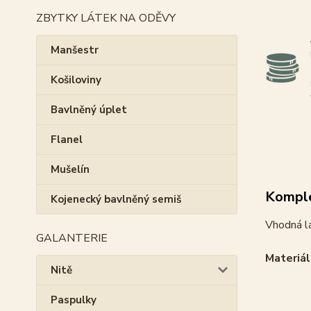
ZBYTKY LÁTEK NA ODĚVY
Manšestr
Košiloviny
Bavlněný úplet
Flanel
Mušelín
Komple
Kojenecký bavlněný semiš
Vhodná lá
GALANTERIE
Materiál
Nitě
Paspulky