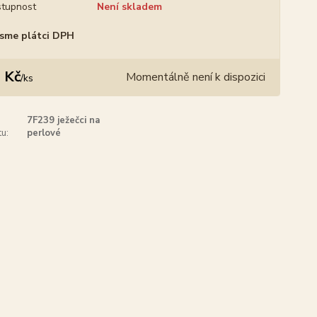
tupnost
Není skladem
sme plátci DPH
 Kč
Momentálně není k dispozici
/
ks
7F239 ježečci na
u:
perlové