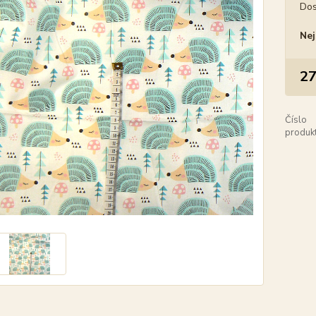
Dos
Nej
27
Číslo
produkt