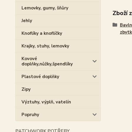
Lemovky, gumy, šňůry
Zboží 
Jehly
Bavln
zbytk
Knoflíky a knoflíčky
Krajky, stuhy, lemovky
Kovové
doplňky,nůžky,špendlíky
Plastové doplňky
Zipy
Výztuhy, výplň, vatelín
Popruhy
PATCHWORK POTŘEBY