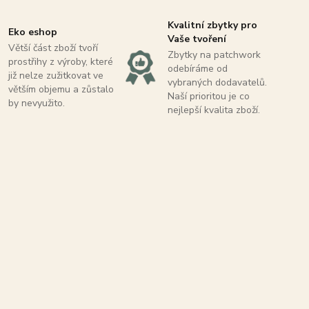
Kvalitní zbytky pro
Eko eshop
Vaše tvoření
Větší část zboží tvoří
Zbytky na patchwork
prostřihy z výroby, které
odebíráme od
již nelze zužitkovat ve
vybraných dodavatelů.
větším objemu a zůstalo
Naší prioritou je co
by nevyužito.
nejlepší kvalita zboží.