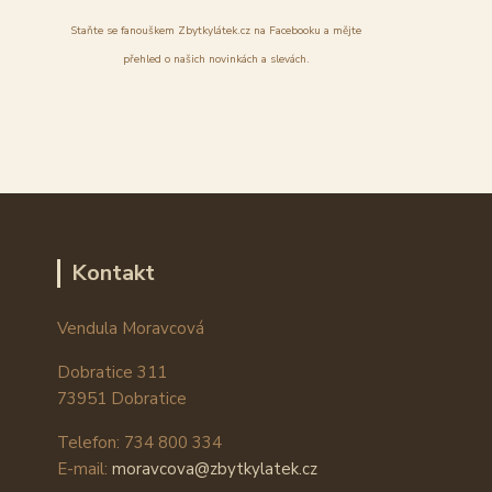
Staňte se fanouškem Zbytkylátek.cz na Facebooku a mějte
přehled o našich novinkách a slevách.
Kontakt
Vendula Moravcová
Dobratice 311
73951 Dobratice
Telefon: 734 800 334
E-mail:
moravcova@zbytkylatek.cz