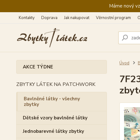
Máme nový vzhl
Kontakty
Doprava
Jak nakupovat
Věrnostní program
O
Úvod
B
AKCE TÝDNE
7F23
ZBYTKY LÁTEK NA PATCHWORK
zbyt
Bavlněné látky - všechny
zbytky
Dětské vzory bavlněné látky
Jednobarevné látky zbytky