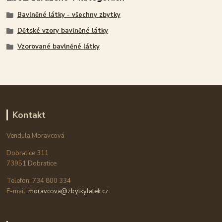
Bavlněné látky - všechny zbytky
Dětské vzory bavlněné látky
Vzorované bavlněné látky
Kontakt
Vendula Moravcová
Dobratice 311
73951 Dobratice
Telefon: 734 800 334
E-mail:
moravcova@zbytkylatek.cz