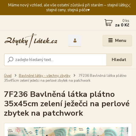
Máme nový vzhled, ale vše ostatní zůstává při starém – stejné látky,
stejné ceny, stejná péče♥️
0
ks
za
0 Kč
Menu
Hledat
Úvod
Bavlněné látky - všechny zbytky
7F236 Bavlněná látka plátno
35x45cm zelení ježečci na perlové zbytek na patchwork
7F236 Bavlněná látka plátno
35x45cm zelení ježečci na perlové
zbytek na patchwork