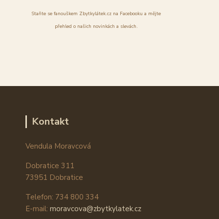
Staňte se fanouškem Zbytkylátek.cz na Facebooku a mějte
přehled o našich novinkách a slevách.
Kontakt
Vendula Moravcová
Dobratice 311
73951 Dobratice
Telefon: 734 800 334
E-mail:
moravcova@zbytkylatek.cz