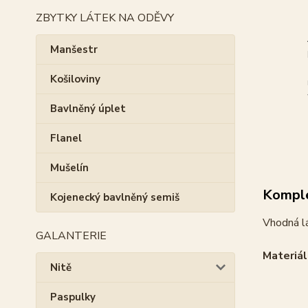
ZBYTKY LÁTEK NA ODĚVY
Manšestr
Košiloviny
Bavlněný úplet
Flanel
Mušelín
Komple
Kojenecký bavlněný semiš
Vhodná lá
GALANTERIE
Materiál
Nitě
Paspulky