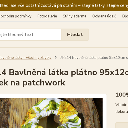
ed, ale vše ostatní zůstává při starém – stejné látky, stejné ceny
bchodní podmínky
Fotogalerie
Střihy zdarma
Ochrana údajů
Bl
Hledat
avlněné látky - všechny zbytky
7F214 Bavlněná látka plátno 95x12cm sl
4 Bavlněná látka plátno 95x12c
ek na patchwork
100
Vhodná
dekora