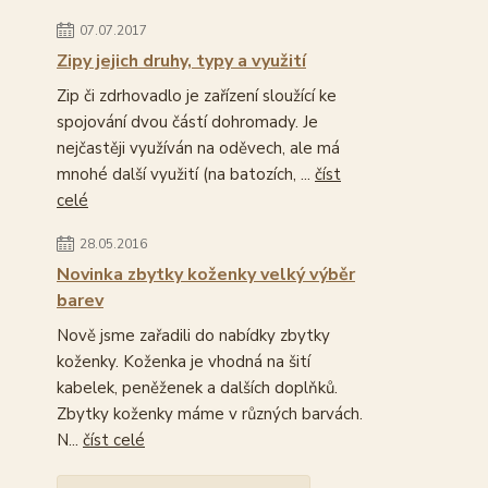
07.07.2017
Zipy jejich druhy, typy a využití
Zip či zdrhovadlo je zařízení sloužící ke
spojování dvou částí dohromady. Je
nejčastěji využíván na oděvech, ale má
mnohé další využití (na batozích, ...
číst
celé
28.05.2016
Novinka zbytky koženky velký výběr
barev
Nově jsme zařadili do nabídky zbytky
koženky. Koženka je vhodná na šití
kabelek, peněženek a dalších doplňků.
Zbytky koženky máme v různých barvách.
N...
číst celé