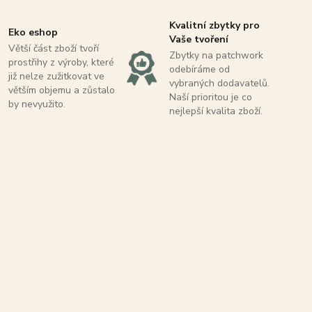
Kvalitní zbytky pro
Eko eshop
Vaše tvoření
Větší část zboží tvoří
Zbytky na patchwork
prostřihy z výroby, které
odebíráme od
již nelze zužitkovat ve
vybraných dodavatelů.
větším objemu a zůstalo
Naší prioritou je co
by nevyužito.
nejlepší kvalita zboží.