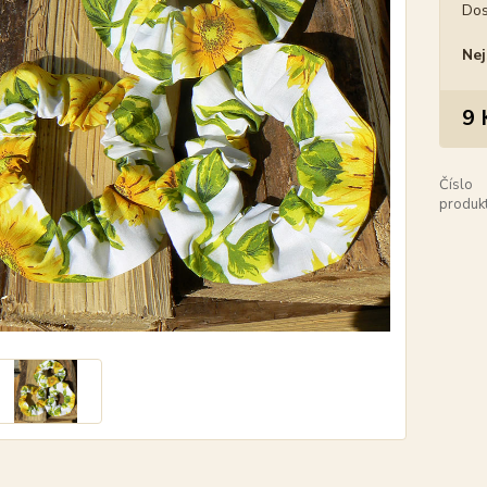
Dos
Nej
9 
Číslo
produkt