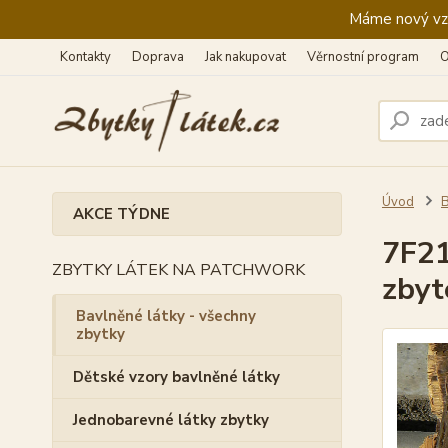
Máme nový vzhl
Kontakty
Doprava
Jak nakupovat
Věrnostní program
O
Úvod
B
AKCE TÝDNE
7F21
ZBYTKY LÁTEK NA PATCHWORK
zbyt
Bavlněné látky - všechny
zbytky
Dětské vzory bavlněné látky
Jednobarevné látky zbytky