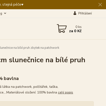
, stejná péče♥️
og
Přihlášení
0
ks
za
0 Kč
unečnice na bílé pruh zbytek na patchwork
m slunečnice na bílé pruh
% bavlna
 látka na patchwork, polštářek, taška,
ce,...Materiálové složení: 100% bavlna
celý popis