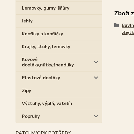
Lemovky, gumy, šňůry
Zboží 
Jehly
Bavln
zbytk
Knoflíky a knoflíčky
Krajky, stuhy, lemovky
Kovové
doplňky,nůžky,špendlíky
Plastové doplňky
Zipy
Výztuhy, výplň, vatelín
Popruhy
PATCHWORK POTŘEBY