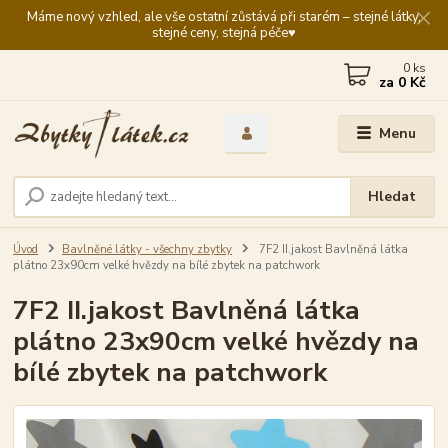
Máme nový vzhled, ale vše ostatní zůstává při starém – stejné látky,
stejné ceny, stejná péče♥️
0
ks
za
0 Kč
Menu
Hledat
Úvod
Bavlněné látky - všechny zbytky
7F2 II.jakost Bavlněná látka
plátno 23x90cm velké hvězdy na bílé zbytek na patchwork
7F2 II.jakost Bavlněná látka
plátno 23x90cm velké hvězdy na
bílé zbytek na patchwork