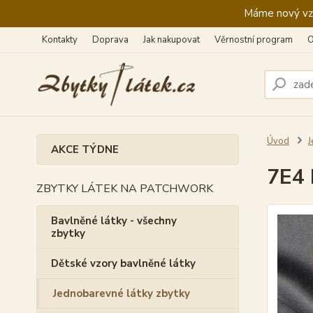
Máme nový vzhl
Kontakty
Doprava
Jak nakupovat
Věrnostní program
O
Úvod
J
AKCE TÝDNE
7E4 
ZBYTKY LÁTEK NA PATCHWORK
Bavlněné látky - všechny
zbytky
Dětské vzory bavlněné látky
Jednobarevné látky zbytky