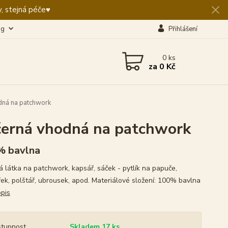
, stejná péče♥️
og
Přihlášení
0
ks
za
0 Kč
dná na patchwork
černá vhodná na patchwork
% bavlna
 látka na patchwork, kapsář, sáček - pytlík na papuče,
řek, polštář, ubrousek, apod. Materiálové složení: 100% bavlna
opis
tupnost
Skladem 17 ks