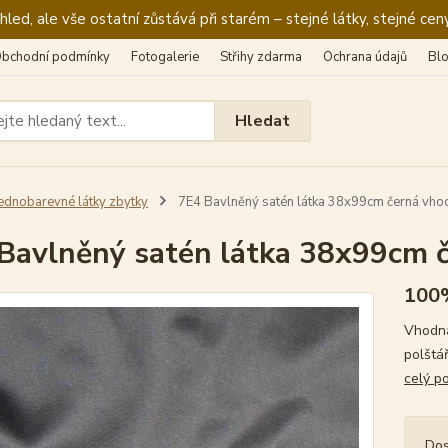
ed, ale vše ostatní zůstává při starém – stejné látky, stejné ceny
bchodní podmínky
Fotogalerie
Střihy zdarma
Ochrana údajů
Bl
Hledat
ednobarevné látky zbytky
7E4 Bavlněný satén látka 38x99cm černá vho
Bavlněný satén látka 38x99cm 
100
Vhodná
polštá
celý p
Dos