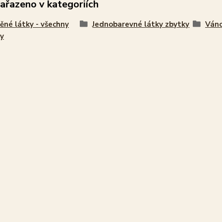
zařazeno v kategoriích
ěné látky - všechny
Jednobarevné látky zbytky
Váno
y