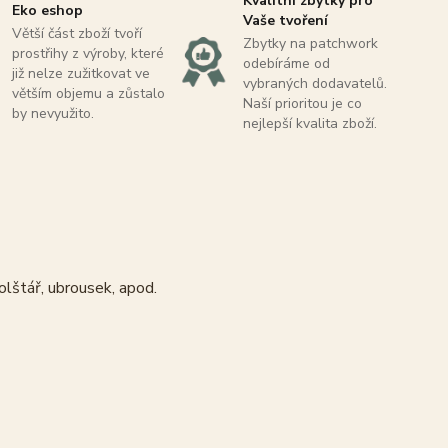
Kvalitní zbytky pro
Eko eshop
Vaše tvoření
Větší část zboží tvoří
Zbytky na patchwork
prostřihy z výroby, které
odebíráme od
již nelze zužitkovat ve
vybraných dodavatelů.
větším objemu a zůstalo
Naší prioritou je co
by nevyužito.
nejlepší kvalita zboží.
olštář, ubrousek, apod.