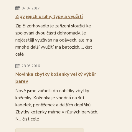
07.07.2017
Zipy jejich druhy, typy a využití
Zip či zdrhovadlo je zařízení sloužící ke
spojování dvou částí dohromady. Je
nejčastěji využíván na oděvech, ale má
mnohé další využití (na batozích, ...
číst
celé
28.05.2016
Novinka zbytky koženky velký výběr
barev
Nově jsme zařadili do nabídky zbytky
koženky. Koženka je vhodná na šití
kabelek, peněženek a dalších doplňků.
Zbytky koženky máme v různých barvách.
N...
číst celé