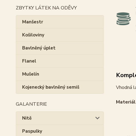
ZBYTKY LÁTEK NA ODĚVY
Manšestr
Košiloviny
Bavlněný úplet
Flanel
Komple
Mušelín
Vhodná lá
Kojenecký bavlněný semiš
Materiál
GALANTERIE
Nitě
Paspulky