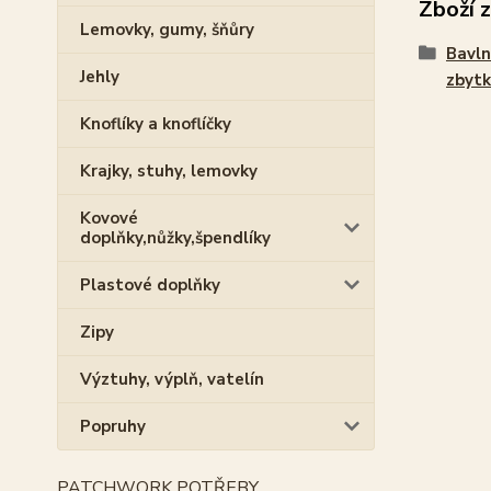
Zboží 
Lemovky, gumy, šňůry
Bavln
Jehly
zbytk
Knoflíky a knoflíčky
Krajky, stuhy, lemovky
Kovové
doplňky,nůžky,špendlíky
Plastové doplňky
Zipy
Výztuhy, výplň, vatelín
Popruhy
PATCHWORK POTŘEBY