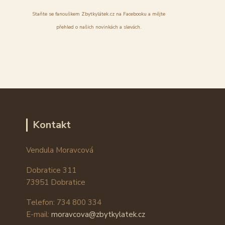
Staňte se fanouškem Zbytkylátek.cz na Facebooku a mějte
přehled o našich novinkách a slevách.
Kontakt
Vendula Moravcová
Dobratice 311
73951 Dobratice
Telefon: 734 800 334
E-mail:
moravcova@zbytkylatek.cz