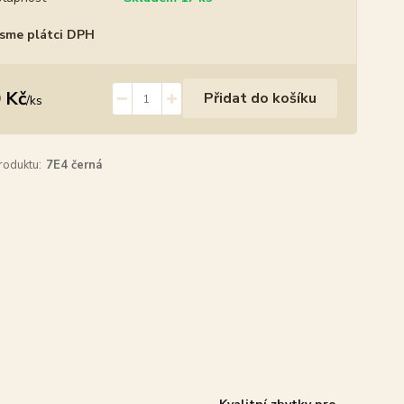
sme plátci DPH
 Kč
Přidat do košíku
/
ks
roduktu:
7E4 černá