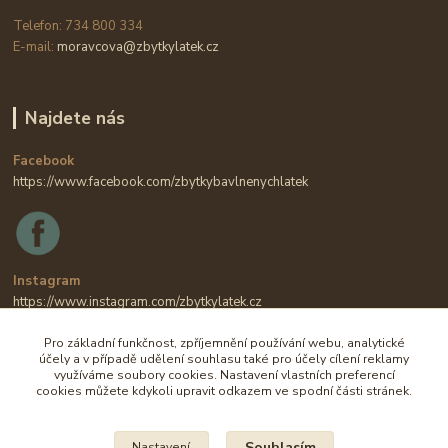
Telefon: 734 800 334
E-mail:
moravcova@zbytkylatek.cz
Najdete nás
Facebook
https://www.facebook.com/zbytkybavlnenychlatek
Instagram
https://www.instagram.com/zbytkylatek.cz
Pro základní funkčnost, zpříjemnění používání webu, analytické
účely a v případě udělení souhlasu také pro účely cílení reklamy
využíváme soubory cookies. Nastavení vlastních preferencí
cookies můžete kdykoli upravit odkazem ve spodní části stránek.
Souhlasím
Nastavení