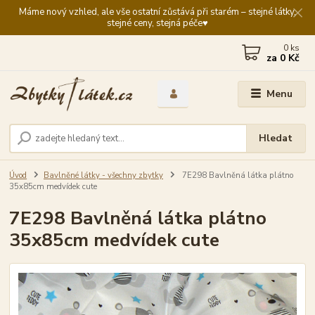
Máme nový vzhled, ale vše ostatní zůstává při starém – stejné látky,
stejné ceny, stejná péče♥️
0
ks
za
0 Kč
Menu
Hledat
Úvod
Bavlněné látky - všechny zbytky
7E298 Bavlněná látka plátno
35x85cm medvídek cute
7E298 Bavlněná látka plátno
35x85cm medvídek cute