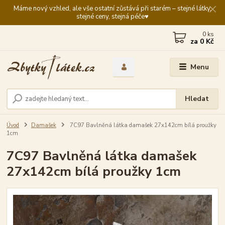
Máme nový vzhled, ale vše ostatní zůstává při starém – stejné látky,
stejné ceny, stejná péče♥️
0
ks
za
0 Kč
Menu
Hledat
Úvod
Damašek
7C97 Bavlněná látka damašek 27x142cm bílá proužky
1cm
7C97 Bavlněná látka damašek
27x142cm bílá proužky 1cm