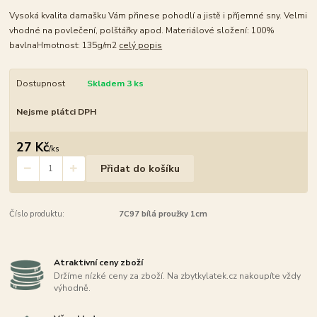
Vysoká kvalita damašku Vám přinese pohodlí a jistě i příjemné sny. Velmi
vhodné na povlečení, polštářky apod. Materiálové složení: 100%
bavlnaHmotnost: 135g/m2
celý popis
Dostupnost
Skladem 3 ks
Nejsme plátci DPH
27 Kč
/
ks
Přidat do košíku
Číslo produktu:
7C97 bílá proužky 1cm
Atraktivní ceny zboží
Držíme nízké ceny za zboží. Na zbytkylatek.cz nakoupíte vždy
výhodně.