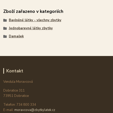
Zboží zařazeno v kategoriích
Bavlněné látky - všechny zbytky
Jednobarevné látky zbytky
Damašek
Kontakt
Vendula Moravcová
Dobratice 311
73951 Dobratice
Telefon: 734 800 334
E-mail:
moravcova@zbytkylatek.cz