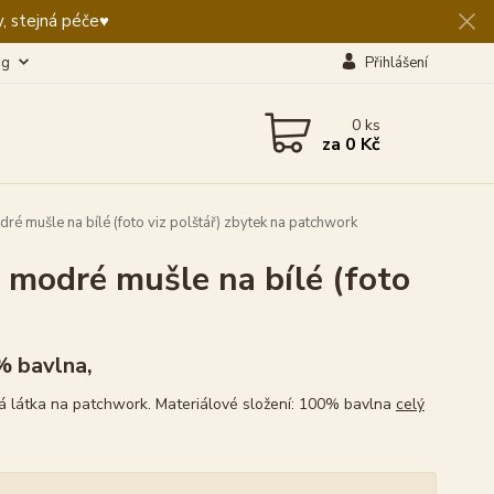
, stejná péče♥️
og
Přihlášení
0
ks
za
0 Kč
 mušle na bílé (foto viz polštář) zbytek na patchwork
modré mušle na bílé (foto
 bavlna,
 látka na patchwork. Materiálové složení: 100% bavlna
celý