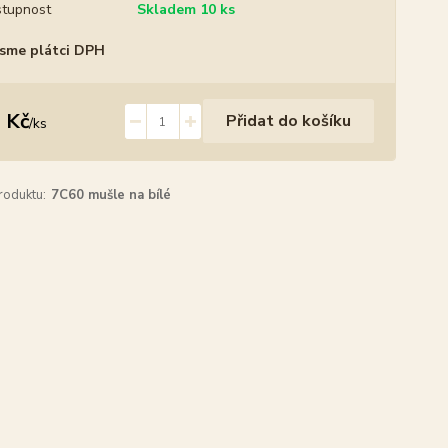
tupnost
Skladem 10 ks
sme plátci DPH
 Kč
Přidat do košíku
/
ks
roduktu:
7C60 mušle na bílé