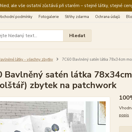
ed, ale vše ostatní zůstává při starém – stejné látky, stejné ceny
bchodní podmínky
Fotogalerie
Střihy zdarma
Ochrana údajů
Bl
Hledat
avlněné látky - všechny zbytky
7C60 Bavlněný satén látka 78x34cm modré
 Bavlněný satén látka 78x34cm 
polštář) zbytek na patchwork
100%
Vhodná
popis