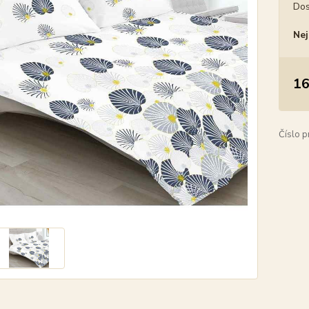
Dos
Nej
16
Číslo p