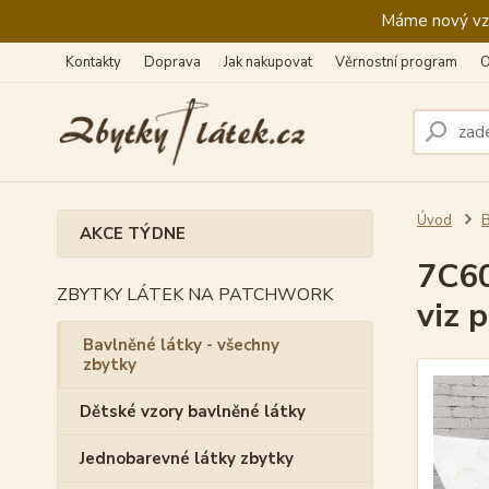
Máme nový vzhl
Kontakty
Doprava
Jak nakupovat
Věrnostní program
O
Úvod
B
AKCE TÝDNE
7C60
ZBYTKY LÁTEK NA PATCHWORK
viz 
Bavlněné látky - všechny
zbytky
Dětské vzory bavlněné látky
Jednobarevné látky zbytky