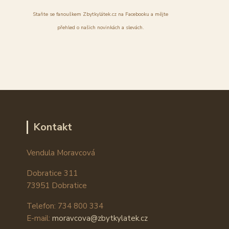
Staňte se fanouškem Zbytkylátek.cz na Facebooku a mějte
přehled o našich novinkách a slevách.
Kontakt
Vendula Moravcová
Dobratice 311
73951 Dobratice
Telefon: 734 800 334
E-mail:
moravcova@zbytkylatek.cz