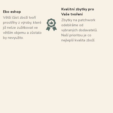
Kvalitní zbytky pro
Eko eshop
Vaše tvoření
Větší část zboží tvoří
Zbytky na patchwork
prostřihy z výroby, které
odebíráme od
již nelze zužitkovat ve
vybraných dodavatelů.
větším objemu a zůstalo
Naší prioritou je co
by nevyužito.
nejlepší kvalita zboží.