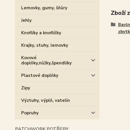
Lemovky, gumy, šňůry
Zboží 
Jehly
Bavln
zbytk
Knoflíky a knoflíčky
Krajky, stuhy, lemovky
Kovové
doplňky,nůžky,špendlíky
Plastové doplňky
Zipy
Výztuhy, výplň, vatelín
Popruhy
PATCHWORK POTŘEBY