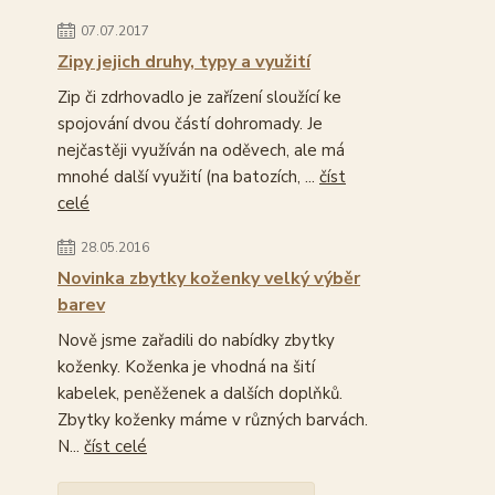
07.07.2017
Zipy jejich druhy, typy a využití
Zip či zdrhovadlo je zařízení sloužící ke
spojování dvou částí dohromady. Je
nejčastěji využíván na oděvech, ale má
mnohé další využití (na batozích, ...
číst
celé
28.05.2016
Novinka zbytky koženky velký výběr
barev
Nově jsme zařadili do nabídky zbytky
koženky. Koženka je vhodná na šití
kabelek, peněženek a dalších doplňků.
Zbytky koženky máme v různých barvách.
N...
číst celé