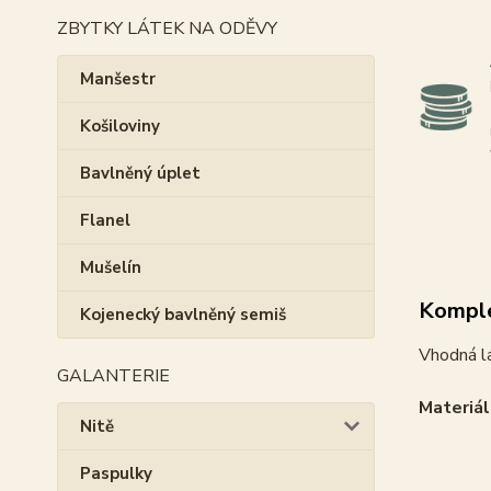
ZBYTKY LÁTEK NA ODĚVY
Manšestr
Košiloviny
Bavlněný úplet
Flanel
Mušelín
Komple
Kojenecký bavlněný semiš
Vhodná l
GALANTERIE
Materiál
Nitě
Paspulky