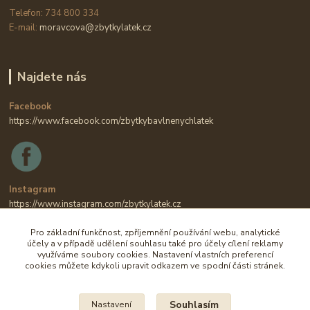
Telefon: 734 800 334
E-mail:
moravcova@zbytkylatek.cz
Najdete nás
Facebook
https://www.facebook.com/zbytkybavlnenychlatek
Instagram
https://www.instagram.com/zbytkylatek.cz
Pro základní funkčnost, zpříjemnění používání webu, analytické
účely a v případě udělení souhlasu také pro účely cílení reklamy
využíváme soubory cookies. Nastavení vlastních preferencí
cookies můžete kdykoli upravit odkazem ve spodní části stránek.
Souhlasím
Nastavení