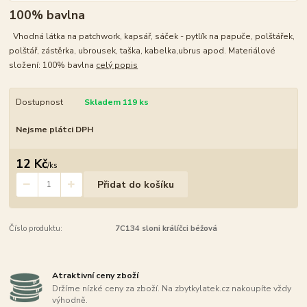
100% bavlna
Vhodná látka na patchwork, kapsář, sáček - pytlík na papuče, polštářek,
polštář, zástěrka, ubrousek, taška, kabelka,ubrus apod. Materiálové
složení: 100% bavlna
celý popis
Dostupnost
Skladem 119 ks
Nejsme plátci DPH
12 Kč
/
ks
Přidat do košíku
Číslo produktu:
7C134 sloni králíčci béžová
Atraktivní ceny zboží
Držíme nízké ceny za zboží. Na zbytkylatek.cz nakoupíte vždy
výhodně.