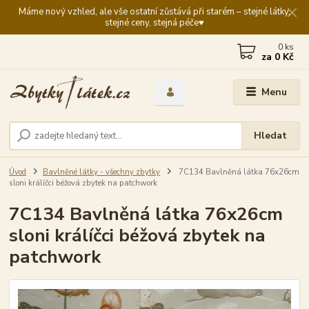
Máme nový vzhled, ale vše ostatní zůstává při starém – stejné látky,
stejné ceny, stejná péče♥️
0
ks
za
0 Kč
Menu
Hledat
Úvod
Bavlněné látky - všechny zbytky
7C134 Bavlněná látka 76x26cm
sloni králíčci béžová zbytek na patchwork
7C134 Bavlněná látka 76x26cm
sloni králíčci béžová zbytek na
patchwork