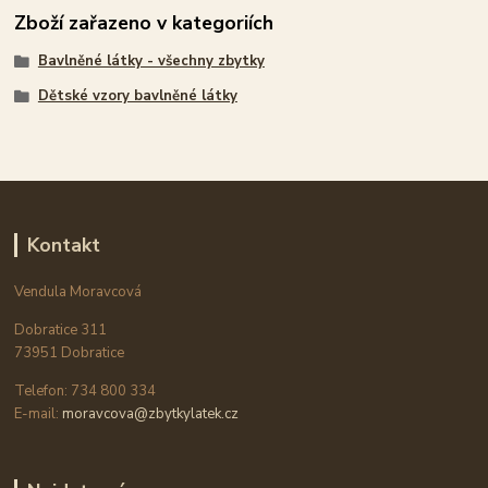
Zboží zařazeno v kategoriích
Bavlněné látky - všechny zbytky
Dětské vzory bavlněné látky
Kontakt
Vendula Moravcová
Dobratice 311
73951 Dobratice
Telefon: 734 800 334
E-mail:
moravcova@zbytkylatek.cz