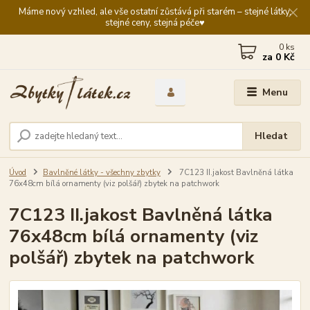
Máme nový vzhled, ale vše ostatní zůstává při starém – stejné látky,
stejné ceny, stejná péče♥️
0
ks
za
0 Kč
Menu
Hledat
Úvod
Bavlněné látky - všechny zbytky
7C123 II.jakost Bavlněná látka
76x48cm bílá ornamenty (viz polšář) zbytek na patchwork
7C123 II.jakost Bavlněná látka
76x48cm bílá ornamenty (viz
polšář) zbytek na patchwork