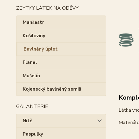
ZBYTKY LÁTEK NA ODĚVY
Manšestr
Košiloviny
Bavlněný úplet
Flanel
Mušelín
Kojenecký bavlněný semiš
Komple
GALANTERIE
Látka vho
Nitě
Materiál
Paspulky