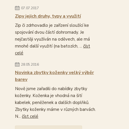
07.07.2017
Zipy jejich druhy, typy a využití
Zip či zdrhovadlo je zařízení sloužící ke
spojování dvou částí dohromady. Je
nejčastěji využíván na oděvech, ale má
mnohé další využití (na batozích, ...
číst
celé
28.05.2016
Novinka zbytky koženky velký výběr
barev
Nově jsme zařadili do nabídky zbytky
koženky. Koženka je vhodná na šití
kabelek, peněženek a dalších doplňků.
Zbytky koženky máme v různých barvách.
N...
číst celé