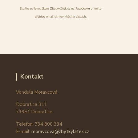
Staňte se fanouškem Zbytkylátek.cz na Facebooku a mějte
přehled o našich novinkách a slevách.
Kontakt
Vendula Moravcová
Dobratice 311
73951 Dobratice
Telefon: 734 800 334
E-mail:
moravcova@zbytkylatek.cz