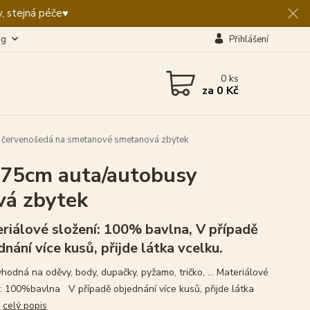
, stejná péče♥️
og
Přihlášení
0
ks
za
0 Kč
 červenošedá na smetanové smetanová zbytek
x75cm auta/autobusy
vá zbytek
riálové složení: 100% bavlna, V případě
dnání více kusů, přijde látka vcelku.
hodná na oděvy, body, dupačky, pyžamo, tričko, ... Materiálové
í: 100%bavlna V případě objednání více kusů, přijde látka
.
celý popis