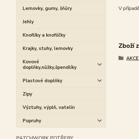
V případě
Lemovky, gumy, šňůry
Jehly
Knoflíky a knoflíčky
Zboží 
Krajky, stuhy, lemovky
AKCE
Kovové
doplňky,nůžky,špendlíky
Plastové doplňky
Zipy
Výztuhy, výplň, vatelín
Popruhy
PATCHWORK POTŘEBY