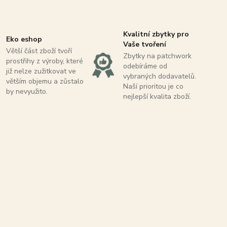
Kvalitní zbytky pro
Eko eshop
Vaše tvoření
Větší část zboží tvoří
Zbytky na patchwork
prostřihy z výroby, které
odebíráme od
již nelze zužitkovat ve
vybraných dodavatelů.
větším objemu a zůstalo
Naší prioritou je co
by nevyužito.
nejlepší kvalita zboží.