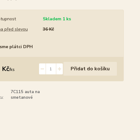
tupnost
Skladem 1 ks
a před slevou
36 Kč
sme plátci DPH
 Kč
Přidat do košíku
/
ks
7C115 auta na
u:
smetanové