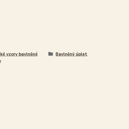
ké vzory bavlněné
Bavlněný úplet
y