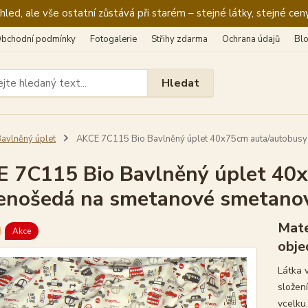
ed, ale vše ostatní zůstává při starém – stejné látky, stejné ceny
bchodní podmínky
Fotogalerie
Střihy zdarma
Ochrana údajů
Bl
Hledat
avlněný úplet
AKCE 7C115 Bio Bavlněný úplet 40x75cm auta/autobusy
 7C115 Bio Bavlněný úplet 40
enošedá na smetanové smetano
Mate
Akce
obje
Látka v
složen
vcelku