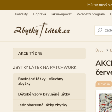
Máme nový vzhl
Kontakty
Doprava
Jak nakupovat
Věrnostní program
O
Úvod
B
AKCE TÝDNE
AKCE
ZBYTKY LÁTEK NA PATCHWORK
červ
Bavlněné látky - všechny
zbytky
Novinka
Dětské vzory bavlněné látky
Jednobarevné látky zbytky