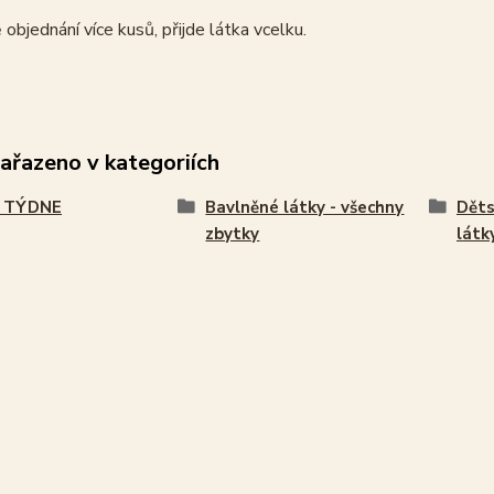
 objednání více kusů, přijde látka vcelku.
zařazeno v kategoriích
 TÝDNE
Bavlněné látky - všechny
Děts
zbytky
látk