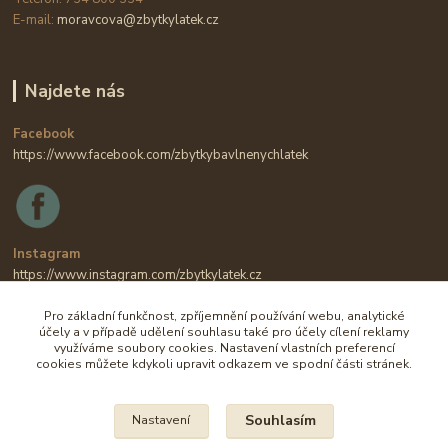
E-mail:
moravcova@zbytkylatek.cz
Najdete nás
Facebook
https://www.facebook.com/zbytkybavlnenychlatek
Instagram
https://www.instagram.com/zbytkylatek.cz
Pro základní funkčnost, zpříjemnění používání webu, analytické
účely a v případě udělení souhlasu také pro účely cílení reklamy
využíváme soubory cookies. Nastavení vlastních preferencí
cookies můžete kdykoli upravit odkazem ve spodní části stránek.
Souhlasím
Nastavení