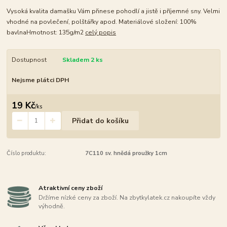
Vysoká kvalita damašku Vám přinese pohodlí a jistě i příjemné sny. Velmi
vhodné na povlečení, polštářky apod. Materiálové složení: 100%
bavlnaHmotnost: 135g/m2
celý popis
Dostupnost
Skladem 2 ks
Nejsme plátci DPH
19 Kč
/
ks
Přidat do košíku
Číslo produktu:
7C110 sv. hnědá proužky 1cm
Atraktivní ceny zboží
Držíme nízké ceny za zboží. Na zbytkylatek.cz nakoupíte vždy
výhodně.