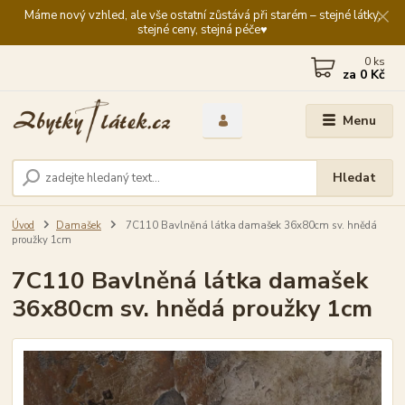
Máme nový vzhled, ale vše ostatní zůstává při starém – stejné látky,
stejné ceny, stejná péče♥️
0
ks
za
0 Kč
Menu
Hledat
Úvod
Damašek
7C110 Bavlněná látka damašek 36x80cm sv. hnědá
proužky 1cm
7C110 Bavlněná látka damašek
36x80cm sv. hnědá proužky 1cm