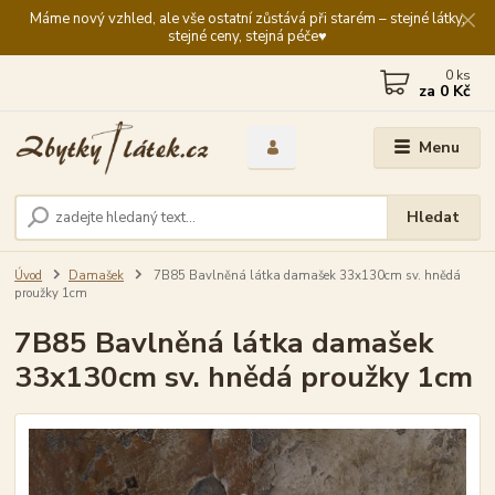
Máme nový vzhled, ale vše ostatní zůstává při starém – stejné látky,
stejné ceny, stejná péče♥️
0
ks
za
0 Kč
Menu
Hledat
Úvod
Damašek
7B85 Bavlněná látka damašek 33x130cm sv. hnědá
proužky 1cm
7B85 Bavlněná látka damašek
33x130cm sv. hnědá proužky 1cm