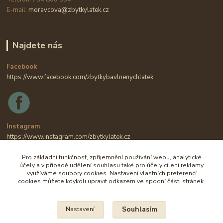
E-mail:
moravcova@zbytkylatek.cz
Najdete nás
Facebook
https://www.facebook.com/zbytkybavlnenychlatek
Instagram
https://www.instagram.com/zbytkylatek.cz
Pro základní funkčnost, zpříjemnění používání webu, analytické
účely a v případě udělení souhlasu také pro účely cílení reklamy
využíváme soubory cookies. Nastavení vlastních preferencí
cookies můžete kdykoli upravit odkazem ve spodní části stránek.
Souhlasím
Nastavení