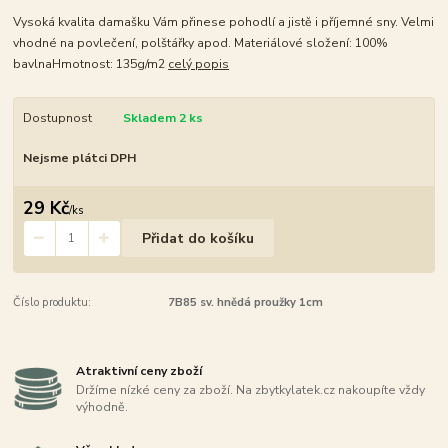
Vysoká kvalita damašku Vám přinese pohodlí a jistě i příjemné sny. Velmi
vhodné na povlečení, polštářky apod. Materiálové složení: 100%
bavlnaHmotnost: 135g/m2
celý popis
Dostupnost
Skladem 2 ks
Nejsme plátci DPH
29 Kč
/
ks
Přidat do košíku
Číslo produktu:
7B85 sv. hnědá proužky 1cm
Atraktivní ceny zboží
Držíme nízké ceny za zboží. Na zbytkylatek.cz nakoupíte vždy
výhodně.