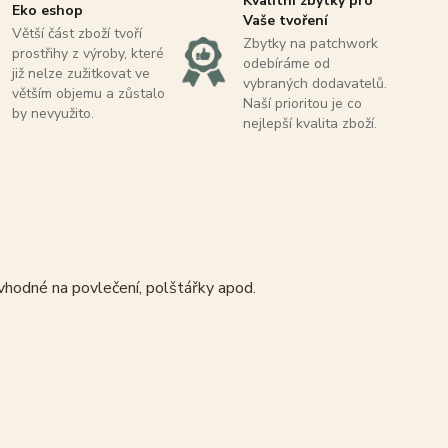
Kvalitní zbytky pro
Eko eshop
Vaše tvoření
Větší část zboží tvoří
Zbytky na patchwork
prostřihy z výroby, které
odebíráme od
již nelze zužitkovat ve
vybraných dodavatelů.
větším objemu a zůstalo
Naší prioritou je co
by nevyužito.
nejlepší kvalita zboží.
 vhodné na povlečení, polštářky apod.