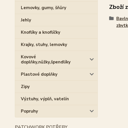
Zboží 
Lemovky, gumy, šňůry
Bavln
Jehly
zbytk
Knoflíky a knoflíčky
Krajky, stuhy, lemovky
Kovové
doplňky,nůžky,špendlíky
Plastové doplňky
Zipy
Výztuhy, výplň, vatelín
Popruhy
PATCHWORK POTŘEBY