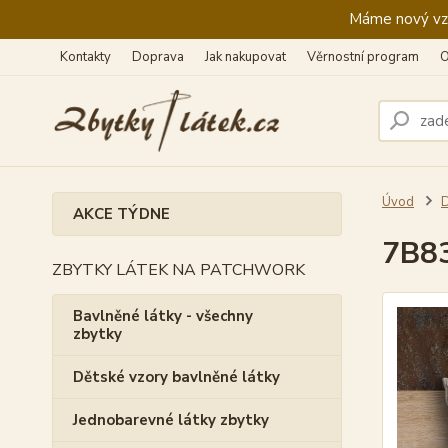
Máme nový vzhl
Kontakty
Doprava
Jak nakupovat
Věrnostní program
O
Úvod
AKCE TÝDNE
7B83
ZBYTKY LÁTEK NA PATCHWORK
Bavlněné látky - všechny
zbytky
Dětské vzory bavlněné látky
Jednobarevné látky zbytky