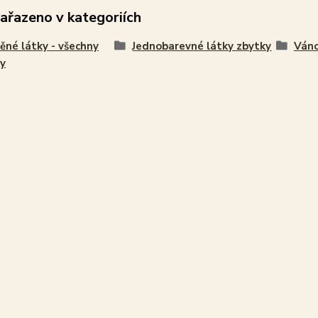
zařazeno v kategoriích
ěné látky - všechny
Jednobarevné látky zbytky
Váno
y