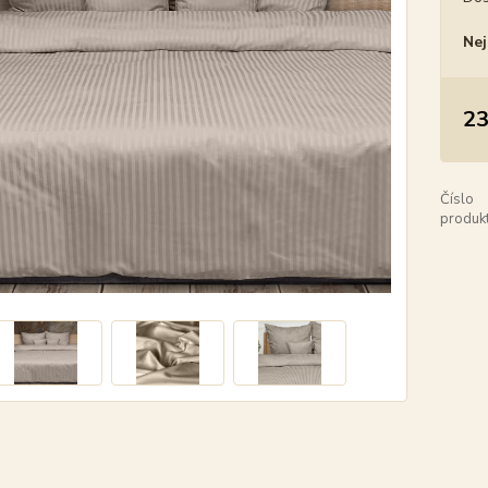
Nej
23
Číslo
produkt