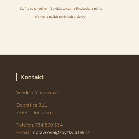
Staňte se fanouškem Zbytkylátek.cz na Facebooku a mějte
přehled o našich novinkách a slevách.
Kontakt
Vendula Moravcová
Dobratice 311
73951 Dobratice
Telefon: 734 800 334
E-mail:
moravcova@zbytkylatek.cz