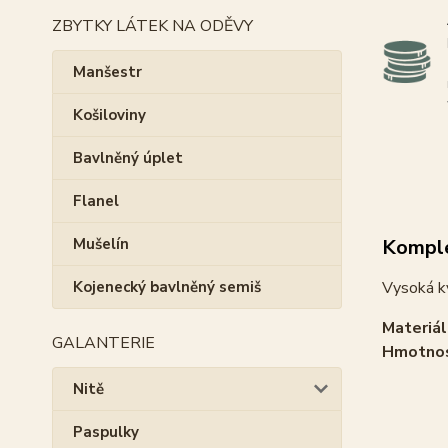
ZBYTKY LÁTEK NA ODĚVY
Manšestr
Košiloviny
Bavlněný úplet
Flanel
Komple
Mušelín
Vysoká kv
Kojenecký bavlněný semiš
Materiál
GALANTERIE
Hmotno
Nitě
Paspulky