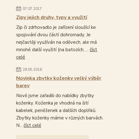
07.07.2017
Zipy jejich druhy, typy a využití
Zip či zdrhovadlo je zařízení sloužící ke
spojování dvou částí dohromady. Je
nejčastěji využíván na oděvech, ale má
mnohé další využití (na batozích, ...
číst
celé
28.05.2016
Novinka zbytky koženky velký výběr
barev
Nově jsme zařadili do nabídky zbytky
koženky. Koženka je vhodná na šití
kabelek, peněženek a dalších doplňků.
Zbytky koženky máme v různých barvách.
N...
číst celé