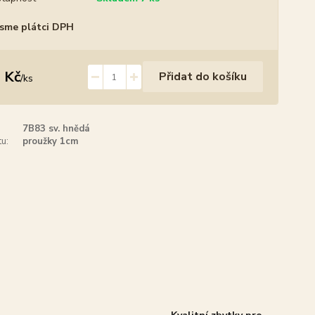
sme plátci DPH
 Kč
Přidat do košíku
/
ks
7B83 sv. hnědá
u:
proužky 1cm