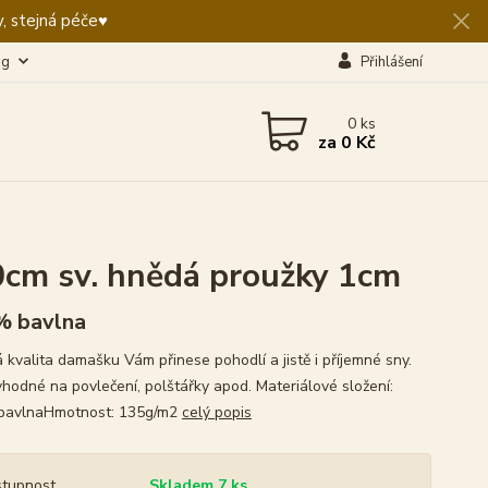
, stejná péče♥️
og
Přihlášení
0
ks
za
0 Kč
m
cm sv. hnědá proužky 1cm
% bavlna
 kvalita damašku Vám přinese pohodlí a jistě i příjemné sny.
vhodné na povlečení, polštářky apod. Materiálové složení:
bavlnaHmotnost: 135g/m2
celý popis
tupnost
Skladem 7 ks