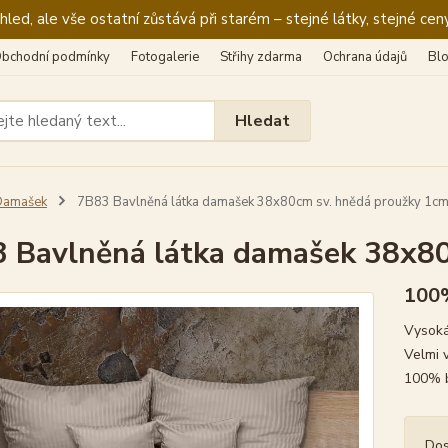
ed, ale vše ostatní zůstává při starém – stejné látky, stejné ceny
bchodní podmínky
Fotogalerie
Střihy zdarma
Ochrana údajů
Bl
Hledat
Damašek
7B83 Bavlněná látka damašek 38x80cm sv. hnědá proužky 1c
 Bavlněná látka damašek 38x80
100
Vysoká
Velmi 
100% 
Dos