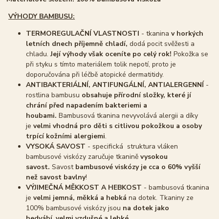
VÝHODY BAMBUSU:
TERMOREGULAČNÍ VLASTNOSTI
- tkanina
v horkých
letních dnech příjemně chladí,
dodá pocit svěžesti a
chladu.
Její výhody však oceníte po celý rok!
Pokožka se
při styku s tímto materiálem tolik nepotí, proto je
doporučována při léčbě atopické dermatitidy.
ANTIBAKTERIÁLNÍ, ANTIFUNGÁLNÍ, ANTIALERGENNÍ
-
rostlina bambusu
obsahuje přírodní složky, které jí
chrání před napadením bakteriemi a
houbami.
Bambusová tkanina nevyvolává alergii a díky
je
velmi vhodná pro děti s citlivou pokožkou a osoby
trpící kožními alergiemi
.
VYSOKÁ SAVOST
- specifická struktura vláken
bambusové viskózy zaručuje tkanině
vysokou
savost.
Savost
bambusové viskózy je cca o 60% vyšší
než savost bavlny
!
VÝJIMEČNÁ MĚKKOST A HEBKOST
- bambusová tkanina
je
velmi jemná, měkká a hebká
na dotek. Tkaniny ze
100% bambusové viskózy jsou
na dotek jako
hedvábí
,
velmi vzdušné a lehké.