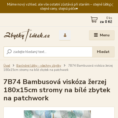
Máme nový vzhled, ale vše ostatní zůstává při starém – stejné látky,
stejné ceny, stejná péče♥️
0
ks
za
0 Kč
Menu
Hledat
Úvod
Bavlněné látky - všechny zbytky
7B74 Bambusová viskóza žerzej
180x15cm stromy na bílé zbytek na patchwork
7B74 Bambusová viskóza žerzej
180x15cm stromy na bílé zbytek
na patchwork