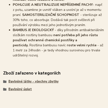
POHLCUJE A NEUTRALIZUJE NEPŘÍJEMNÉ PACHY
- např.
z potu
,
uzamkne je uvnitř vláken a uvolní je až v momentu
praní.
SAMOSTERILIZAČNÍ SCHOPNOST
- sterilizuje až
30% toho, co absorbuje. Dodává tak pocit svěžesti při
používání výrobku mezi jeho jednotlivým praním.
BAMBUS JE EKOLOGICKÝ
- díky přírodním antibakteriálním
složkám rostliny bambusu
není potřeba při jeho růstu
používat ochranné chemické postřiky a
pesticidy.
Rostlina bambusu navíc
roste velmi rychle
- až
1 metr za 24hodin - je tedy vhodnou surovinou pro trvale
udržitelný rozvoj.
Zboží zařazeno v kategoriích
Bavlněné látky - všechny zbytky
Bavlněný úplet