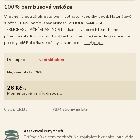
100% bambusová viskóza
Vhodné na polštářek, patchwork, aplikace, kapsičky, apod. Materiálové
složení: 100% bambusová viskóza VÝHODY BAMBUSU:
TERMOREGULAČNÍ VLASTNOSTI - tkanina v horkých letních dnech
příjemně chladí, dodá pocit svěžesti a chladu. Její výhody však oceníte
po celý rok! Pokožka se při styku s tímto m...
celý popis
Dostupnost
Není skladem
Nejsme plátci DPH
28 Kč
/
ks
Momentálně není k dispozici
Číslo produktu:
7B74 stromy na bílé
Atraktivní ceny zboží
Držíme nízké ceny za zboží. Na zbytkylatek.cz nakoupíte vždy