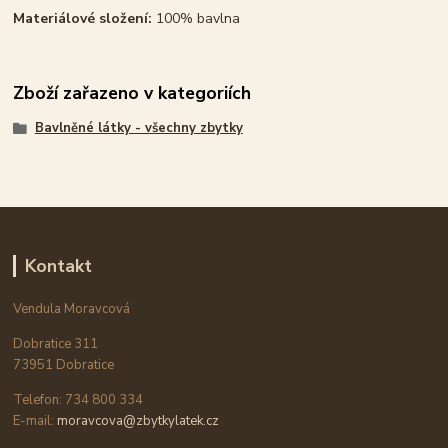
Materiálové složení:
100% bavlna
Zboží zařazeno v kategoriích
Bavlněné látky - všechny zbytky
Kontakt
Vendula Moravcová
Dobratice 311
73951 Dobratice
Telefon: 734 800 334
E-mail:
moravcova@zbytkylatek.cz