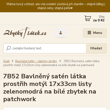
Máme nový vzhled, ale vše ostatní zůstává při starém – stejné látky,
stejné ceny, stejná péče♥️
0
ks
za
0 Kč
Menu
Hledat
Úvod
Bavlněné látky - všechny zbytky
7B52 Bavlněný satén látka
prostřih motýl 17x33cm listy zelenomodrá na bílé zbytek na patchwork
7B52 Bavlněný satén látka
prostřih motýl 17x33cm listy
zelenomodrá na bílé zbytek na
patchwork