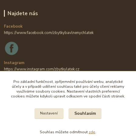
Najdete nás
Facebook
https://www.facebook.com/zbytkybavlnenychlatek
Instagram
https://www.instagram.com/zbytkylatek.cz
Pro základní funkčnost, zpříjemnění používání webu, analytické
účely a v případě udělení souhlasu také pro účely cílení reklamy
využíváme soubory cookies. Nastavení vlastních preferencí
cookies můžete kdykoli upravit odkazem ve spodní části stránek.
Souhlasím
Nastavení
Na všechny fotografie se vztahují autorská práva.
Souhlas můžete odmítnout
zde
.