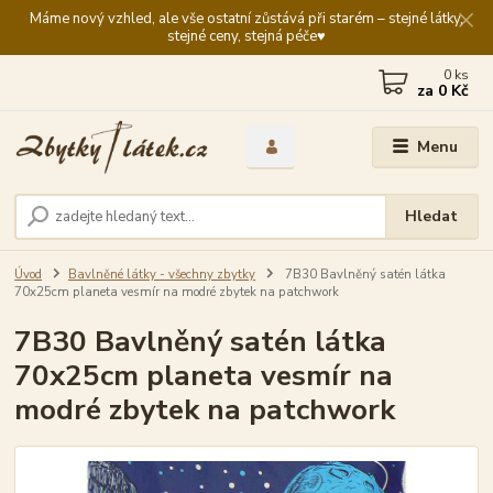
Máme nový vzhled, ale vše ostatní zůstává při starém – stejné látky,
stejné ceny, stejná péče♥️
0
ks
za
0 Kč
Menu
Hledat
Úvod
Bavlněné látky - všechny zbytky
7B30 Bavlněný satén látka
70x25cm planeta vesmír na modré zbytek na patchwork
7B30 Bavlněný satén látka
70x25cm planeta vesmír na
modré zbytek na patchwork