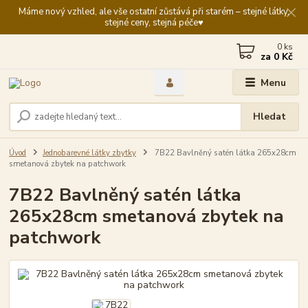
Máme nový vzhled, ale vše ostatní zůstává při starém – stejné látky,
stejné ceny, stejná péče♥️
0
ks
za
0 Kč
Menu
Hledat
Úvod
Jednobarevné látky zbytky
7B22 Bavlněný satén látka 265x28cm
smetanová zbytek na patchwork
7B22 Bavlněný satén látka
265x28cm smetanová zbytek na
patchwork