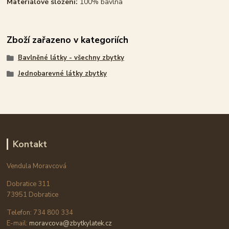
Materiálové složení:
100% bavlna
Zboží zařazeno v kategoriích
Bavlněné látky - všechny zbytky
Jednobarevné látky zbytky
Kontakt
Vendula Moravcová
Dobratice 311
73951 Dobratice
Telefon: 734 800 334
E-mail:
moravcova@zbytkylatek.cz