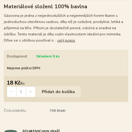
Materiálové složení: 100% bavlna
Gázovina je jedna z nejjednodušších a nejjemnějších forem tkanin s
jednoduchou otevřenou vazbou, díky níž je vzdušná, prodyšná, lehká a
příjemná na tělo. Přitom je dostatečně pevná, odolná a snadná na
údržbu. Tento materiál je díky svým vlastnostem ideální pro miminka.
Dříve se s oblibou používal n...
celý popis
Dostupnost
Skladem 5 ks
Nejsme plátci DPH
18 Kč
/
ks
Přidat do košíku
Číslo produktu:
7A6 khaki
Atraktivní ceny zboží