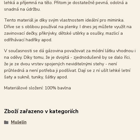
lehká a příjemná na tělo. Přitom je dostatečně pevná, odolná a
snadná na údržbu.
Tento materiál je díky svým vlastnostem ideální pro miminka.
Dříve se s oblibou používal na plenky. I dnes jej můžete využít na
zavinovací dečky, přikrývky, dětské utěrky a osušky, mazlicí a
odříhávací hadříky apod.
V současnosti se dá gázovina považovat za módní látku vhodnou i
na oděvy. Díky tomu, že je dvojitá - zjednodušeně by se dalo říci,
že je ze dvou vrstev spojených neviditelnými stehy - není
průhledná a není potřeba ji podšívat. Dají se z ní ušít lehké letní
šaty a sukně, tuniky, šátky apod.
Materiálové složení: 100% bavlna
Zboží zařazeno v kategoriích
Mušelín