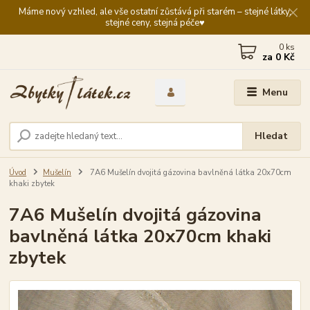
Máme nový vzhled, ale vše ostatní zůstává při starém – stejné látky,
stejné ceny, stejná péče♥️
0
ks
za
0 Kč
Menu
Hledat
Úvod
Mušelín
7A6 Mušelín dvojitá gázovina bavlněná látka 20x70cm
khaki zbytek
7A6 Mušelín dvojitá gázovina
bavlněná látka 20x70cm khaki
zbytek