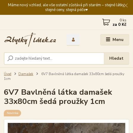
Máme nový vzhled, ale vše ostatní zůstává při starém – stejné látky,
stejné ceny, stejná péče♥️
0
ks
za
0 Kč
Menu
Hledat
Úvod
Damašek
6V7 Bavlněná látka damašek 33x80cm šedá proužky
1cm
6V7 Bavlněná látka damašek
33x80cm šedá proužky 1cm
Novinka