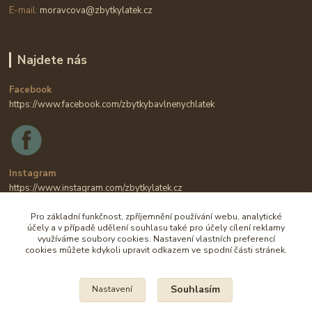
E-mail:
moravcova@zbytkylatek.cz
Najdete nás
Facebook
https://www.facebook.com/zbytkybavlnenychlatek
Instagram
https://www.instagram.com/zbytkylatek.cz
Pro základní funkčnost, zpříjemnění používání webu, analytické
účely a v případě udělení souhlasu také pro účely cílení reklamy
využíváme soubory cookies. Nastavení vlastních preferencí
cookies můžete kdykoli upravit odkazem ve spodní části stránek.
Souhlasím
Nastavení