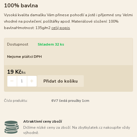
100% bavlna
Vysoká kvalita damašku Vám přinese pohodlí a jistě i příjemné sny. Velmi
vhodné na povlečení, polštářky apod. Materiálové složení: 100%
bavlnaHmotnost: 135g/m2
celý popis
Dostupnost
Skladem 32 ks
Nejsme plátci DPH
19 Kč
/
ks
Přidat do košíku
Číslo produktu:
6V7 šedá proužky 1cm
Atraktivní ceny zboží
Držíme nízké ceny za zboží. Na zbytkylatek.cz nakoupíte vždy
výhodně.