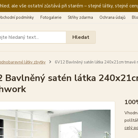
ed, ale vše ostatní zůstává při starém – stejné látky, stejné ceny
bchodní podmínky
Fotogalerie
Střihy zdarma
Ochrana údajů
Bl
Hledat
ednobarevné látky zbytky
6V12 Bavlněný satén látka 240x21cm tmavě 
 Bavlněný satén látka 240x21
chwork
100
Vhodná
polštá
celý p