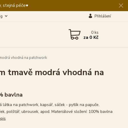
, stejná péče♥️
og
Přihlášení
0
ks
za
0 Kč
modrá vhodná na patchwork
cm tmavě modrá vhodná na
% bavlna
 látka na patchwork, kapsář, sáček - pytlík na papuče,
řek, polštář, ubrousek, apod. Materiálové složení: 100% bavlna
opis