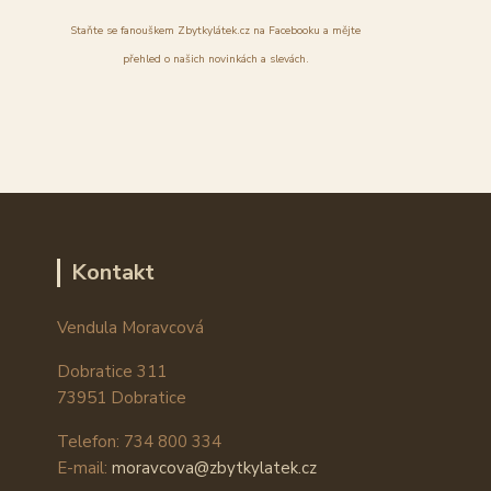
Staňte se fanouškem Zbytkylátek.cz na Facebooku a mějte
přehled o našich novinkách a slevách.
Kontakt
Vendula Moravcová
Dobratice 311
73951 Dobratice
Telefon: 734 800 334
E-mail:
moravcova@zbytkylatek.cz