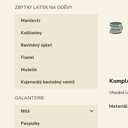
ZBYTKY LÁTEK NA ODĚVY
Manšestr
Košiloviny
Bavlněný úplet
Flanel
Mušelín
Komple
Kojenecký bavlněný semiš
Vhodná lá
GALANTERIE
Materiál
Nitě
Paspulky