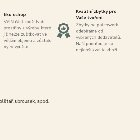
Kvalitní zbytky pro
Eko eshop
Vaše tvoření
Větší část zboží tvoří
Zbytky na patchwork
prostřihy z výroby, které
odebíráme od
již nelze zužitkovat ve
vybraných dodavatelů.
větším objemu a zůstalo
Naší prioritou je co
by nevyužito.
nejlepší kvalita zboží.
olštář, ubrousek, apod.