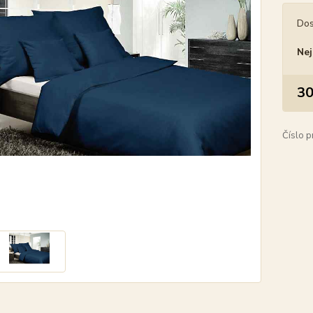
Dos
Nej
30
Číslo p