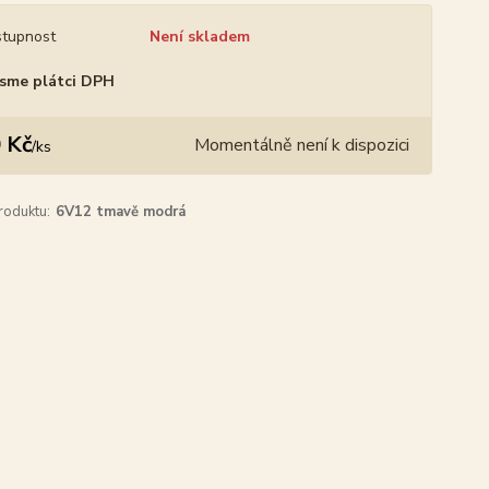
tupnost
Není skladem
sme plátci DPH
 Kč
Momentálně není k dispozici
/
ks
roduktu:
6V12 tmavě modrá