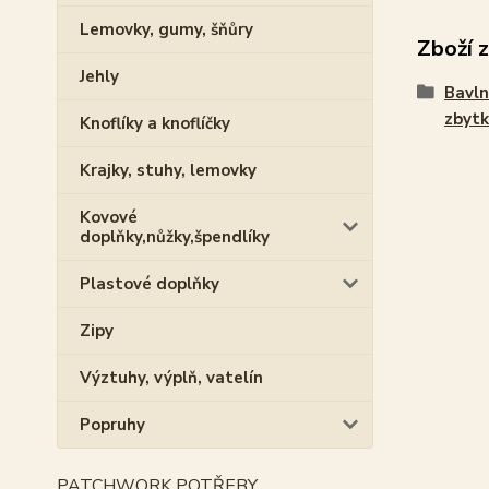
Lemovky, gumy, šňůry
Zboží 
Jehly
Bavln
zbytk
Knoflíky a knoflíčky
Krajky, stuhy, lemovky
Kovové
doplňky,nůžky,špendlíky
Plastové doplňky
Zipy
Výztuhy, výplň, vatelín
Popruhy
PATCHWORK POTŘEBY