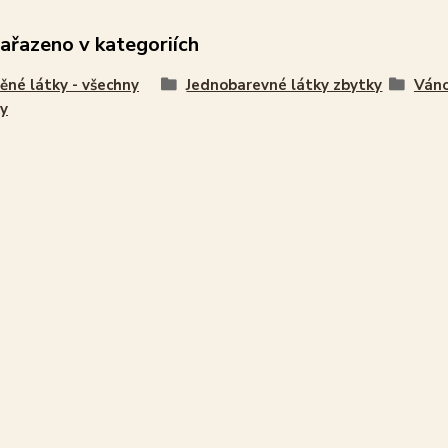
zařazeno v kategoriích
ěné látky - všechny
Jednobarevné látky zbytky
Váno
y