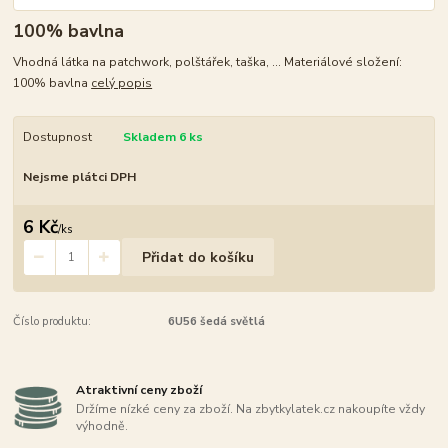
100% bavlna
Vhodná látka na patchwork, polštářek, taška, ... Materiálové složení:
100% bavlna
celý popis
Dostupnost
Skladem 6 ks
Nejsme plátci DPH
6 Kč
/
ks
Přidat do košíku
Číslo produktu:
6U56 šedá světlá
Atraktivní ceny zboží
Držíme nízké ceny za zboží. Na zbytkylatek.cz nakoupíte vždy
výhodně.