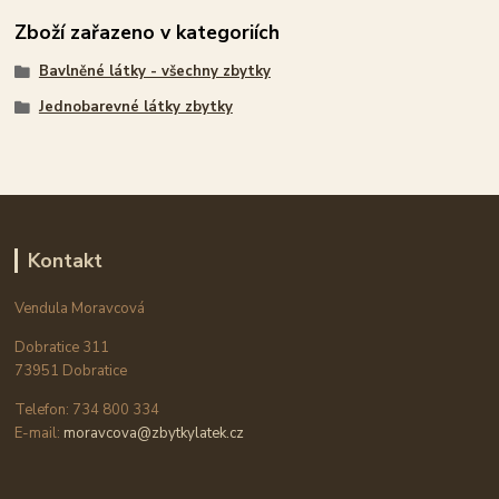
Zboží zařazeno v kategoriích
Bavlněné látky - všechny zbytky
Jednobarevné látky zbytky
Kontakt
Vendula Moravcová
Dobratice 311
73951 Dobratice
Telefon: 734 800 334
E-mail:
moravcova@zbytkylatek.cz