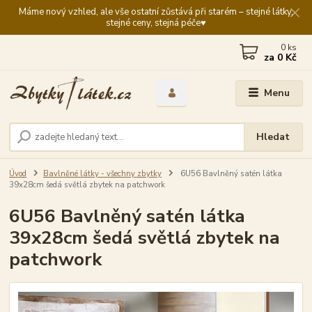
Máme nový vzhled, ale vše ostatní zůstává při starém – stejné látky,
stejné ceny, stejná péče♥️
0
ks
za
0 Kč
Menu
Hledat
Úvod
Bavlněné látky - všechny zbytky
6U56 Bavlněný satén látka
39x28cm šedá světlá zbytek na patchwork
6U56 Bavlněný satén látka
39x28cm šedá světlá zbytek na
patchwork