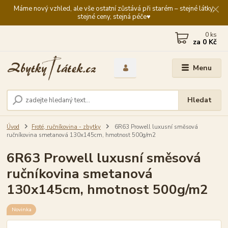
Máme nový vzhled, ale vše ostatní zůstává při starém – stejné látky,
stejné ceny, stejná péče♥️
0
ks
za
0 Kč
Menu
Hledat
Úvod
Froté, ručníkovina - zbytky
6R63 Prowell luxusní směsová
ručníkovina smetanová 130x145cm, hmotnost 500g/m2
6R63 Prowell luxusní směsová
ručníkovina smetanová
130x145cm, hmotnost 500g/m2
Novinka