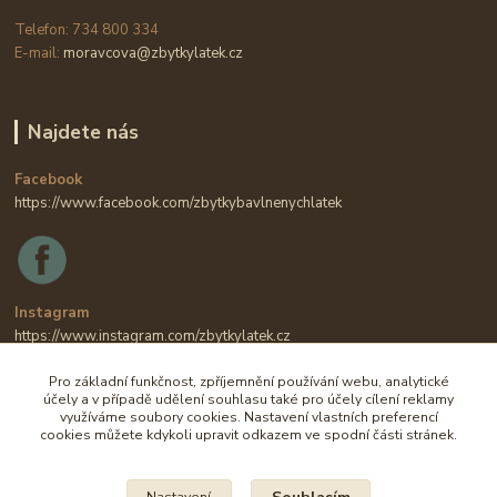
Telefon: 734 800 334
E-mail:
moravcova@zbytkylatek.cz
Najdete nás
Facebook
https://www.facebook.com/zbytkybavlnenychlatek
Instagram
https://www.instagram.com/zbytkylatek.cz
Pro základní funkčnost, zpříjemnění používání webu, analytické
účely a v případě udělení souhlasu také pro účely cílení reklamy
využíváme soubory cookies. Nastavení vlastních preferencí
cookies můžete kdykoli upravit odkazem ve spodní části stránek.