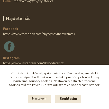
E-mail:
moravcova@zbytkylatek.cz
Najdete nás
Facebook
https://www.facebook.com/zbytkybavlnenychlatek
Instagram
https://www.instagram.com/zbytkylatek.cz
Pro základní funkčnost, zpříjemnění používání webu, analytické
účely a v případě udělení souhlasu také pro účely cílení reklamy
využíváme soubory cookies. Nastavení vlastních preferencí
cookies můžete kdykoli upravit odkazem ve spodní části stránek.
Souhlasím
Nastavení