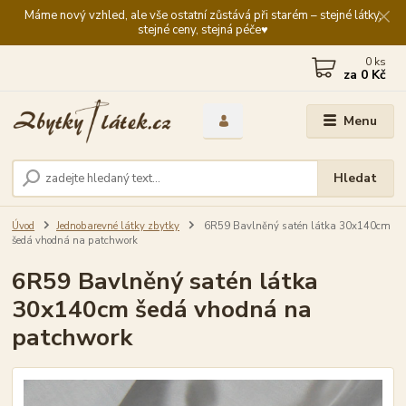
Máme nový vzhled, ale vše ostatní zůstává při starém – stejné látky,
stejné ceny, stejná péče♥️
0
ks
za
0 Kč
Menu
Hledat
Úvod
Jednobarevné látky zbytky
6R59 Bavlněný satén látka 30x140cm
šedá vhodná na patchwork
6R59 Bavlněný satén látka
30x140cm šedá vhodná na
patchwork