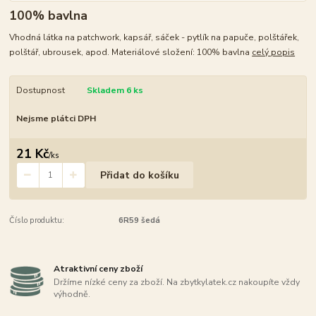
100% bavlna
Vhodná látka na patchwork, kapsář, sáček - pytlík na papuče, polštářek,
polštář, ubrousek, apod. Materiálové složení: 100% bavlna
celý popis
Dostupnost
Skladem 6 ks
Nejsme plátci DPH
21 Kč
/
ks
Přidat do košíku
Číslo produktu:
6R59 šedá
Atraktivní ceny zboží
Držíme nízké ceny za zboží. Na zbytkylatek.cz nakoupíte vždy
výhodně.