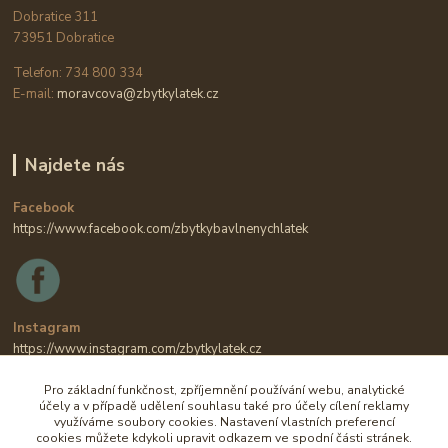
Dobratice 311
73951 Dobratice
Telefon: 734 800 334
E-mail:
moravcova@zbytkylatek.cz
Najdete nás
Facebook
https://www.facebook.com/zbytkybavlnenychlatek
Instagram
https://www.instagram.com/zbytkylatek.cz
Pro základní funkčnost, zpříjemnění používání webu, analytické
účely a v případě udělení souhlasu také pro účely cílení reklamy
využíváme soubory cookies. Nastavení vlastních preferencí
cookies můžete kdykoli upravit odkazem ve spodní části stránek.