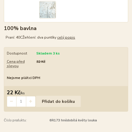
100% bavlna
Praní: 40CŽehlení: dva puntíky
celý popis
Dostupnost
Skladem 3 ks
Cena před
32 Kč
slevou
Nejsme plátci DPH
22 Kč
/
ks
Přidat do košíku
Číslo produktu:
6R173 hnědobílá květy louka