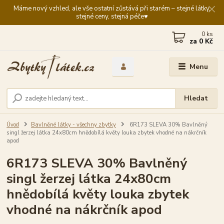
Máme nový vzhled, ale vše ostatní zůstává při starém – stejné látky,
stejné ceny, stejná péče♥️
0
ks
za
0 Kč
Menu
Hledat
Úvod
Bavlněné látky - všechny zbytky
6R173 SLEVA 30% Bavlněný
singl žerzej látka 24x80cm hnědobílá květy louka zbytek vhodné na nákrčník
apod
6R173 SLEVA 30% Bavlněný
singl žerzej látka 24x80cm
hnědobílá květy louka zbytek
vhodné na nákrčník apod