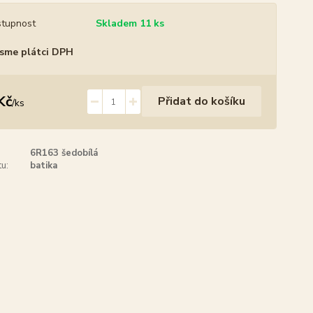
tupnost
Skladem 11 ks
sme plátci DPH
Kč
Přidat do košíku
/
ks
6R163 šedobílá
u:
batika