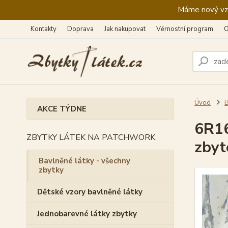
Máme nový vzhl
Kontakty
Doprava
Jak nakupovat
Věrnostní program
O
Úvod
B
AKCE TÝDNE
6R16
ZBYTKY LÁTEK NA PATCHWORK
zbyt
Bavlněné látky - všechny
zbytky
Dětské vzory bavlněné látky
Jednobarevné látky zbytky