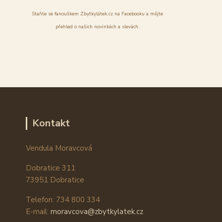
Staňte se fanouškem Zbytkylátek.cz na Facebooku a mějte
přehled o našich novinkách a slevách.
Kontakt
Vendula Moravcová
Dobratice 311
73951 Dobratice
Telefon: 734 800 334
E-mail:
moravcova@zbytkylatek.cz