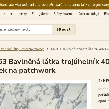
ed, ale vše ostatní zůstává při starém – stejné látky, stejné ceny
bchodní podmínky
Fotogalerie
Střihy zdarma
Ochrana údajů
Bl
Hledat
avlněné látky - všechny zbytky
6R163 Bavlněná látka trojúhelník 40x47
3 Bavlněná látka trojúhelník 4
ek na patchwork
100
Vhodná
polštář
apod. 