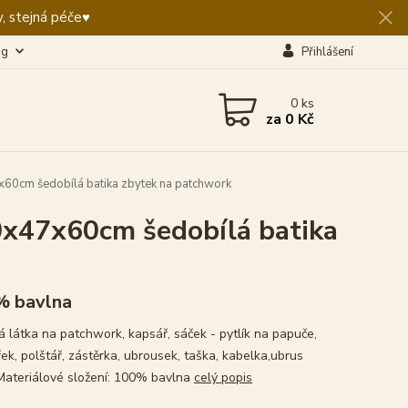
, stejná péče♥️
og
Přihlášení
0
ks
za
0 Kč
x60cm šedobílá batika zbytek na patchwork
0x47x60cm šedobílá batika
% bavlna
 látka na patchwork, kapsář, sáček - pytlík na papuče,
ek, polštář, zástěrka, ubrousek, taška, kabelka,ubrus
Materiálové složení: 100% bavlna
celý popis