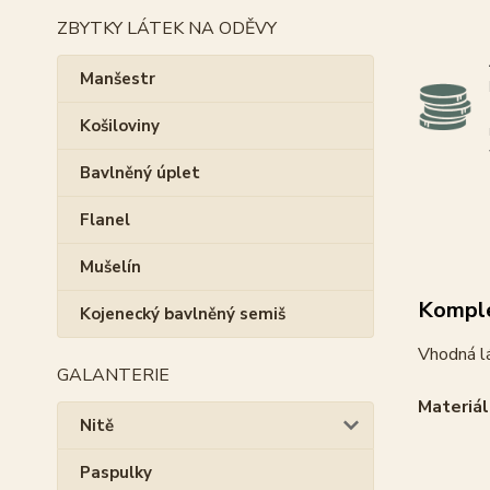
ZBYTKY LÁTEK NA ODĚVY
Manšestr
Košiloviny
Bavlněný úplet
Flanel
Mušelín
Komple
Kojenecký bavlněný semiš
Vhodná lá
GALANTERIE
Materiál
Nitě
Paspulky