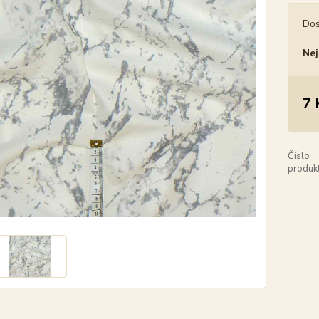
Dos
Nej
7 
Číslo
produkt