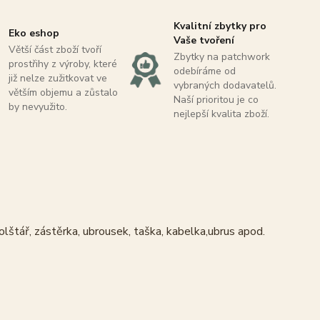
Kvalitní zbytky pro
Eko eshop
Vaše tvoření
Větší část zboží tvoří
Zbytky na patchwork
prostřihy z výroby, které
odebíráme od
již nelze zužitkovat ve
vybraných dodavatelů.
větším objemu a zůstalo
Naší prioritou je co
by nevyužito.
nejlepší kvalita zboží.
olštář, zástěrka, ubrousek, taška, kabelka,ubrus apod.