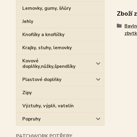
Lemovky, gumy, šňůry
Zboží 
Jehly
Bavln
zbytk
Knoflíky a knoflíčky
Krajky, stuhy, lemovky
Kovové
doplňky,nůžky,špendlíky
Plastové doplňky
Zipy
Výztuhy, výplň, vatelín
Popruhy
PATCHWORK POTŘEBY