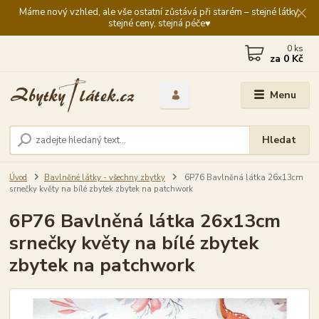
Máme nový vzhled, ale vše ostatní zůstává při starém – stejné látky,
stejné ceny, stejná péče♥️
0
ks
za
0 Kč
Menu
Hledat
Úvod
Bavlněné látky - všechny zbytky
6P76 Bavlněná látka 26x13cm
srnečky květy na bílé zbytek zbytek na patchwork
6P76 Bavlněná látka 26x13cm
srnečky květy na bílé zbytek
zbytek na patchwork