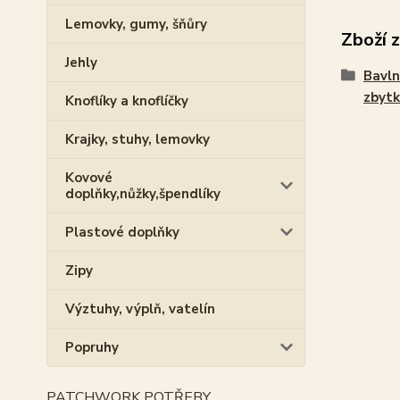
Lemovky, gumy, šňůry
Zboží 
Jehly
Bavln
zbytk
Knoflíky a knoflíčky
Krajky, stuhy, lemovky
Kovové
doplňky,nůžky,špendlíky
Plastové doplňky
Zipy
Výztuhy, výplň, vatelín
Popruhy
PATCHWORK POTŘEBY