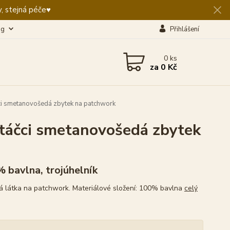
, stejná péče♥️
og
Přihlášení
0
ks
za
0 Kč
i smetanovošedá zbytek na patchwork
táčci smetanovošedá zbytek
 bavlna, trojúhelník
 látka na patchwork. Materiálové složení: 100% bavlna
celý