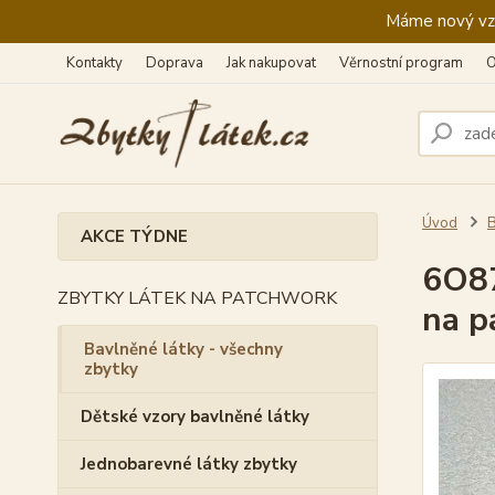
Máme nový vzhl
Kontakty
Doprava
Jak nakupovat
Věrnostní program
O
Úvod
B
AKCE TÝDNE
6O87
ZBYTKY LÁTEK NA PATCHWORK
na p
Bavlněné látky - všechny
zbytky
Dětské vzory bavlněné látky
Jednobarevné látky zbytky