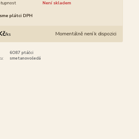
tupnost
Není skladem
sme plátci DPH
Kč
Momentálně není k dispozici
/
ks
6O87 ptáčci
u:
smetanovošedá