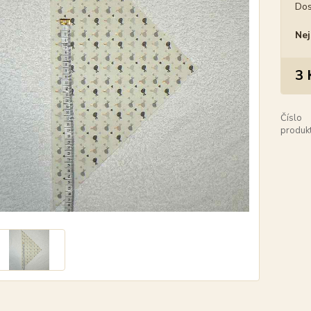
Dos
Nej
3 
Číslo
produkt