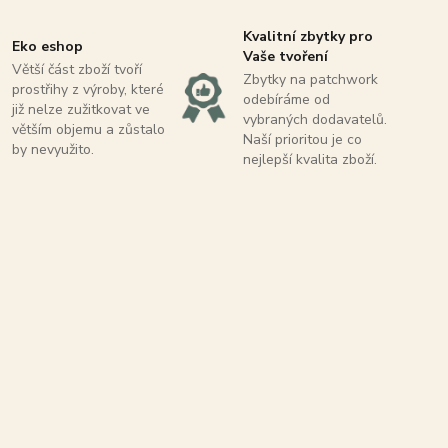
Kvalitní zbytky pro
Eko eshop
Vaše tvoření
Větší část zboží tvoří
Zbytky na patchwork
prostřihy z výroby, které
odebíráme od
již nelze zužitkovat ve
vybraných dodavatelů.
větším objemu a zůstalo
Naší prioritou je co
by nevyužito.
nejlepší kvalita zboží.