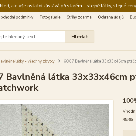
ed, ale vše ostatní zůstává při starém – stejné látky, stejné ceny
bchodní podmínky
Fotogalerie
Střihy zdarma
Ochrana údajů
Bl
Hledat
avlněné látky - všechny zbytky
6O87 Bavlněná látka 33x33x46cm ptáčc
 Bavlněná látka 33x33x46cm p
atchwork
100%
Vhodná
popis