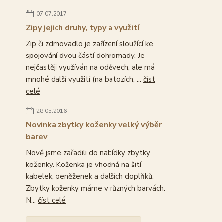
07.07.2017
Zipy jejich druhy, typy a využití
Zip či zdrhovadlo je zařízení sloužící ke
spojování dvou částí dohromady. Je
nejčastěji využíván na oděvech, ale má
mnohé další využití (na batozích, ...
číst
celé
28.05.2016
Novinka zbytky koženky velký výběr
barev
Nově jsme zařadili do nabídky zbytky
koženky. Koženka je vhodná na šití
kabelek, peněženek a dalších doplňků.
Zbytky koženky máme v různých barvách.
N...
číst celé