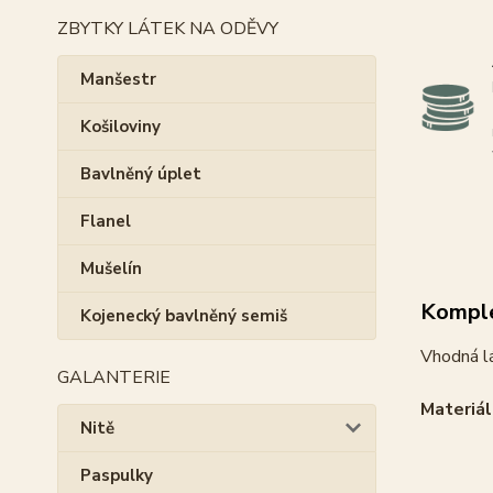
ZBYTKY LÁTEK NA ODĚVY
Manšestr
Košiloviny
Bavlněný úplet
Flanel
Mušelín
Komple
Kojenecký bavlněný semiš
Vhodná l
GALANTERIE
Materiál
Nitě
Paspulky