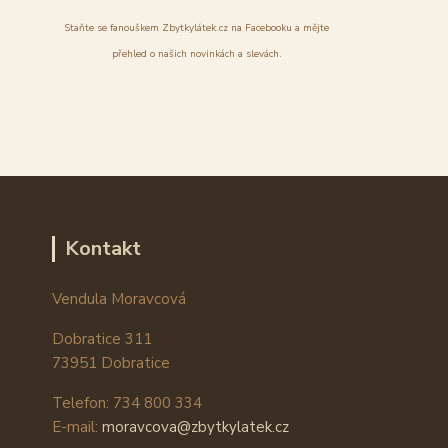
Staňte se fanouškem Zbytkylátek.cz na Facebooku a mějte
přehled o našich novinkách a slevách.
Kontakt
Vendula Moravcová
Dobratice 311
73951 Dobratice
Telefon: 734 800 334
E-mail:
moravcova@zbytkylatek.cz