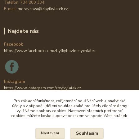
Telefon: 734 800 334
E-mail:
moravcova@zbytkylatek.cz
Najdete nás
Facebook
https://www.facebook.com/zbytkybavlnenychlatek
Instagram
https://www.instagram.com/zbytkylatek.cz
Pro základní funkčnost, zpříjemnění používání webu, analytické
účely a v případě udělení souhlasu také pro účely cílení reklamy
využíváme soubory cookies. Nastavení vlastních preferencí
cookies můžete kdykoli upravit odkazem ve spodní části stránek.
Souhlasím
Nastavení