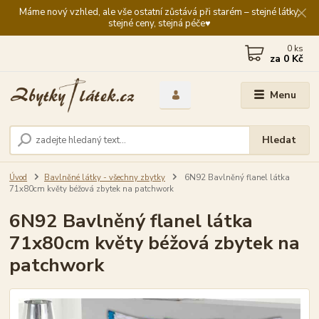
Máme nový vzhled, ale vše ostatní zůstává při starém – stejné látky,
stejné ceny, stejná péče♥️
0
ks
za
0 Kč
Menu
Hledat
Úvod
Bavlněné látky - všechny zbytky
6N92 Bavlněný flanel látka
71x80cm květy béžová zbytek na patchwork
6N92 Bavlněný flanel látka
71x80cm květy béžová zbytek na
patchwork