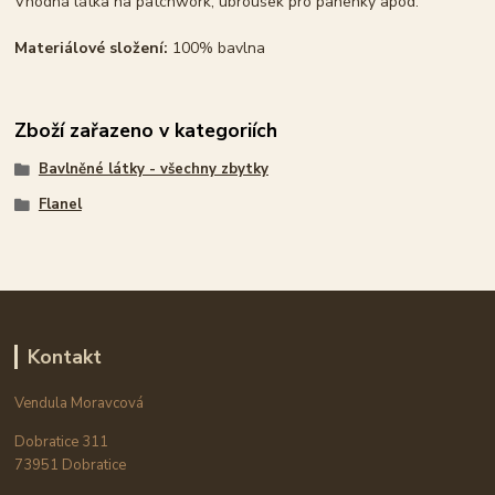
Vhodná látka na patchwork, ubrousek pro panenky apod.
Materiálové složení:
100% bavlna
Zboží zařazeno v kategoriích
Bavlněné látky - všechny zbytky
Flanel
Kontakt
Vendula Moravcová
Dobratice 311
73951 Dobratice