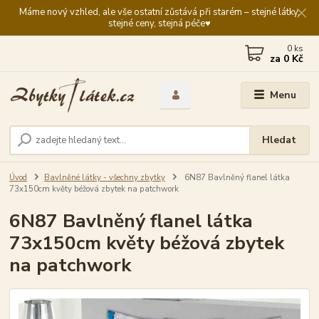
Máme nový vzhled, ale vše ostatní zůstává při starém – stejné látky,
stejné ceny, stejná péče♥️
0
ks
za
0 Kč
Menu
Hledat
Úvod
Bavlněné látky - všechny zbytky
6N87 Bavlněný flanel látka
73x150cm květy béžová zbytek na patchwork
6N87 Bavlněný flanel látka
73x150cm květy béžová zbytek
na patchwork