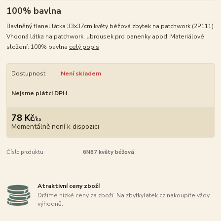
100% bavlna
Bavlněný flanel látka 33x37cm květy béžová zbytek na patchwork (2P111)
Vhodná látka na patchwork, ubrousek pro panenky apod. Materiálové
složení: 100% bavlna
celý popis
Dostupnost
Není skladem
Nejsme plátci DPH
78 Kč
/
ks
Momentálně není k dispozici
Číslo produktu:
6N87 květy béžová
Atraktivní ceny zboží
Držíme nízké ceny za zboží. Na zbytkylatek.cz nakoupíte vždy
výhodně.