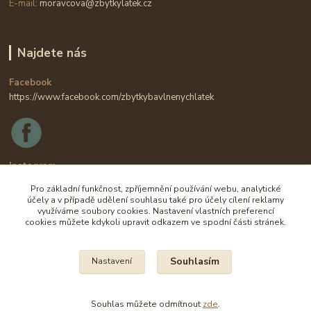
E-mail:
moravcova@zbytkylatek.cz
Najdete nás
Facebook
https://www.facebook.com/zbytkybavlnenychlatek
Instagram
https://www.instagram.com/zbytkylatek.cz
Pro základní funkčnost, zpříjemnění používání webu, analytické
účely a v případě udělení souhlasu také pro účely cílení reklamy
využíváme soubory cookies. Nastavení vlastních preferencí
cookies můžete kdykoli upravit odkazem ve spodní části stránek.
Souhlasím
Nastavení
Na všechny fotografie se vztahují autorská práva.
Souhlas můžete odmítnout
zde
.