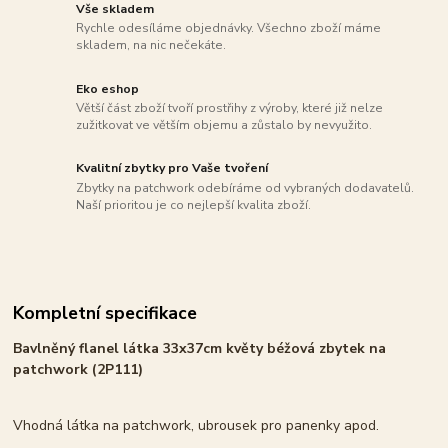
Vše skladem
Rychle odesíláme objednávky. Všechno zboží máme
skladem, na nic nečekáte.
Eko eshop
Větší část zboží tvoří prostřihy z výroby, které již nelze
zužitkovat ve větším objemu a zůstalo by nevyužito.
Kvalitní zbytky pro Vaše tvoření
Zbytky na patchwork odebíráme od vybraných dodavatelů.
Naší prioritou je co nejlepší kvalita zboží.
Kompletní specifikace
Bavlněný flanel látka 33x37cm květy béžová zbytek na
patchwork (2P111)
Vhodná látka na patchwork, ubrousek pro panenky apod.