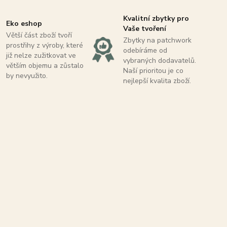
Kvalitní zbytky pro
Eko eshop
Vaše tvoření
Větší část zboží tvoří
Zbytky na patchwork
prostřihy z výroby, které
odebíráme od
již nelze zužitkovat ve
vybraných dodavatelů.
větším objemu a zůstalo
Naší prioritou je co
by nevyužito.
nejlepší kvalita zboží.