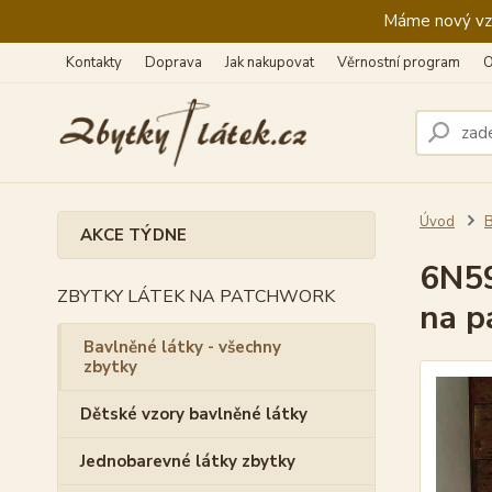
Máme nový vzhl
Kontakty
Doprava
Jak nakupovat
Věrnostní program
O
Úvod
B
AKCE TÝDNE
6N59
ZBYTKY LÁTEK NA PATCHWORK
na p
Bavlněné látky - všechny
zbytky
Dětské vzory bavlněné látky
Jednobarevné látky zbytky