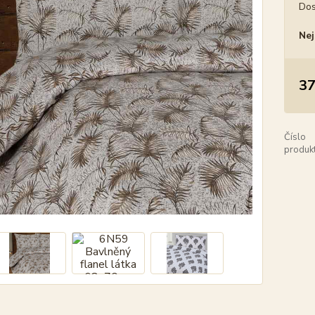
Dos
Nej
37
Číslo
produkt