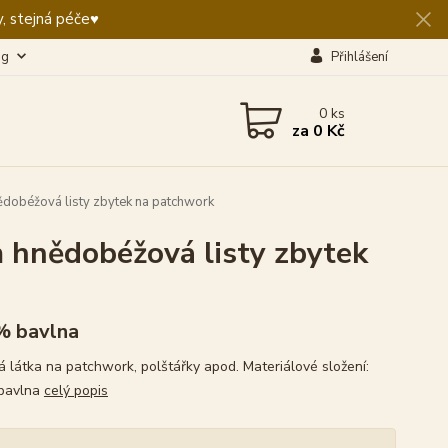
, stejná péče♥️
og
Přihlášení
0
ks
za
0 Kč
dobéžová listy zbytek na patchwork
 hnědobéžová listy zbytek
% bavlna
 látka na patchwork, polštářky apod. Materiálové složení:
bavlna
celý popis