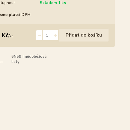
tupnost
Skladem 1 ks
sme plátci DPH
 Kč
Přidat do košíku
/
ks
6N59 hnědobéžová
u:
listy