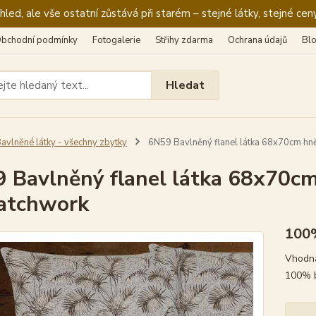
ed, ale vše ostatní zůstává při starém – stejné látky, stejné ceny
bchodní podmínky
Fotogalerie
Střihy zdarma
Ochrana údajů
Bl
Hledat
avlněné látky - všechny zbytky
6N59 Bavlněný flanel látka 68x70cm hně
 Bavlněný flanel látka 68x70cm
atchwork
100
Vhodná
100% 