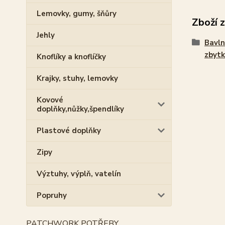
Lemovky, gumy, šňůry
Zboží 
Jehly
Bavln
zbytk
Knoflíky a knoflíčky
Krajky, stuhy, lemovky
Kovové
doplňky,nůžky,špendlíky
Plastové doplňky
Zipy
Výztuhy, výplň, vatelín
Popruhy
PATCHWORK POTŘEBY