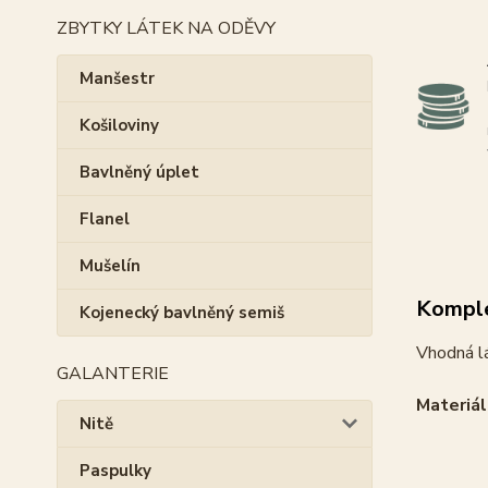
ZBYTKY LÁTEK NA ODĚVY
Manšestr
Košiloviny
Bavlněný úplet
Flanel
Mušelín
Komple
Kojenecký bavlněný semiš
Vhodná l
GALANTERIE
Materiál
Nitě
Paspulky