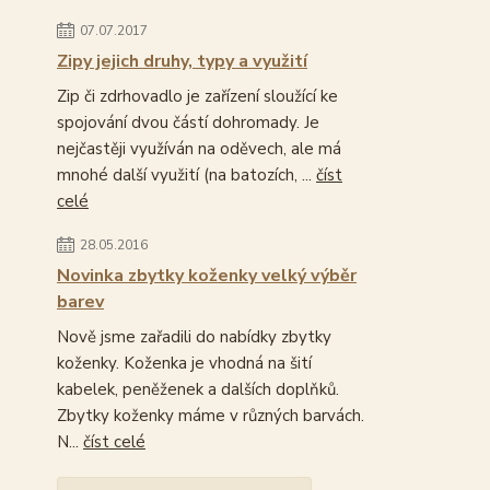
07.07.2017
Zipy jejich druhy, typy a využití
Zip či zdrhovadlo je zařízení sloužící ke
spojování dvou částí dohromady. Je
nejčastěji využíván na oděvech, ale má
mnohé další využití (na batozích, ...
číst
celé
28.05.2016
Novinka zbytky koženky velký výběr
barev
Nově jsme zařadili do nabídky zbytky
koženky. Koženka je vhodná na šití
kabelek, peněženek a dalších doplňků.
Zbytky koženky máme v různých barvách.
N...
číst celé