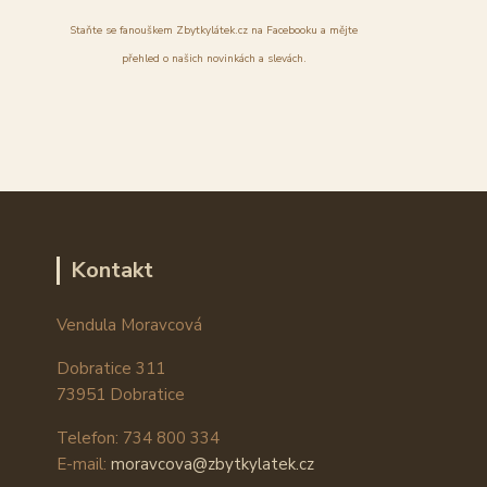
Staňte se fanouškem Zbytkylátek.cz na Facebooku a mějte
přehled o našich novinkách a slevách.
Kontakt
Vendula Moravcová
Dobratice 311
73951 Dobratice
Telefon: 734 800 334
E-mail:
moravcova@zbytkylatek.cz