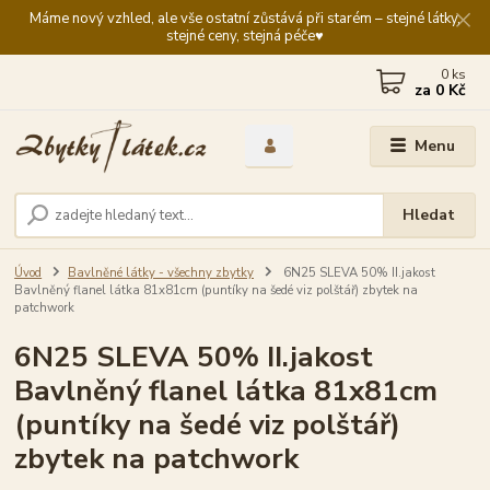
Máme nový vzhled, ale vše ostatní zůstává při starém – stejné látky,
stejné ceny, stejná péče♥️
0
ks
za
0 Kč
Menu
Hledat
Úvod
Bavlněné látky - všechny zbytky
6N25 SLEVA 50% II.jakost
Bavlněný flanel látka 81x81cm (puntíky na šedé viz polštář) zbytek na
patchwork
6N25 SLEVA 50% II.jakost
Bavlněný flanel látka 81x81cm
(puntíky na šedé viz polštář)
zbytek na patchwork