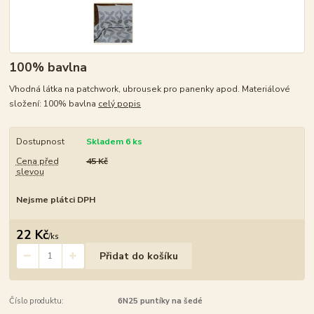
100% bavlna
Vhodná látka na patchwork, ubrousek pro panenky apod. Materiálové
složení: 100% bavlna
celý popis
Dostupnost
Skladem 6 ks
Cena před
45 Kč
slevou
Nejsme plátci DPH
22 Kč
/
ks
Přidat do košíku
Číslo produktu:
6N25 puntíky na šedé