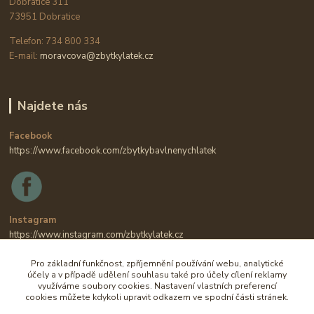
Dobratice 311
73951 Dobratice
Telefon: 734 800 334
E-mail:
moravcova@zbytkylatek.cz
Najdete nás
Facebook
https://www.facebook.com/zbytkybavlnenychlatek
Instagram
https://www.instagram.com/zbytkylatek.cz
Pro základní funkčnost, zpříjemnění používání webu, analytické
účely a v případě udělení souhlasu také pro účely cílení reklamy
využíváme soubory cookies. Nastavení vlastních preferencí
cookies můžete kdykoli upravit odkazem ve spodní části stránek.