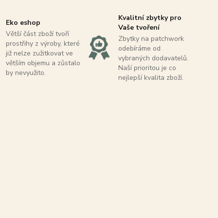
Kvalitní zbytky pro
Eko eshop
Vaše tvoření
Větší část zboží tvoří
Zbytky na patchwork
prostřihy z výroby, které
odebíráme od
již nelze zužitkovat ve
vybraných dodavatelů.
větším objemu a zůstalo
Naší prioritou je co
by nevyužito.
nejlepší kvalita zboží.