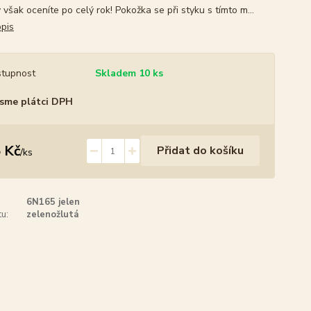
však oceníte po celý rok! Pokožka se při styku s tímto m...
opis
tupnost
Skladem 10 ks
sme plátci DPH
 Kč
Přidat do košíku
/
ks
6N165 jelen
u:
zelenožlutá