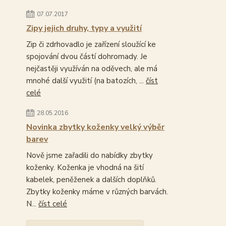
07.07.2017
Zipy jejich druhy, typy a využití
Zip či zdrhovadlo je zařízení sloužící ke
spojování dvou částí dohromady. Je
nejčastěji využíván na oděvech, ale má
mnohé další využití (na batozích, ...
číst
celé
28.05.2016
Novinka zbytky koženky velký výběr
barev
Nově jsme zařadili do nabídky zbytky
koženky. Koženka je vhodná na šití
kabelek, peněženek a dalších doplňků.
Zbytky koženky máme v různých barvách.
N...
číst celé