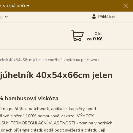
, stejná péče♥️
og
Přihlášení
0
ks
za
0 Kč
lník 40x54x66cm jelen zelenožlutá zbytek na patchwork
ojúhelník 40x54x66cm jelen
 bambusová viskóza
 na polštářek, patchwork, aplikace, kapsičky, apod.
álové složení: 100% bambusová viskóza VÝHODY
SU: TERMOREGULAČNÍ VLASTNOSTI - tkanina v horkých
 dnech příjemně chladí, dodá pocit svěžesti a chladu. Její