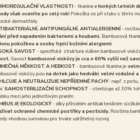
RMOREGULAČNÍ VLASTNOSTI
- tkanina
v horkých letních d
ody však oceníte po celý rok!
Pokožka se při styku s tímto ma
pické dermatitidy.
TIBAKTERIÁLNÍ, ANTIFUNGÁLNÍ, ANTIALERGENNÍ
- rostli
ání před napadením bakteriemi a houbami.
Bambusová tkanina
livou pokožkou a osoby trpící kožními alergiemi
.
SOKÁ SAVOST
- specifická struktura vláken bambusové viskóz
ost.
Savost
bambusové viskózy je cca o 60% vyšší než sav
JIMEČNÁ MĚKKOST A HEBKOST
- bambusová tkanina je
velm
busové viskózy jsou
na dotek jako hedvábí
,
velmi vzdušné a
HLCUJE A NEUTRALIZUJE NEPŘÍJEMNÉ PACHY
- např. z potu
,
ní.
SAMOSTERILIZAČNÍ SCHOPNOST
- sterilizuje až 30% to
obku mezi jeho jednotlivým praním.
MBUS JE EKOLOGICKÝ
- díky přírodním antibakteriálním složk
žívat ochranné chemické postřiky a pesticidy.
Rostlina bam
tedy vhodnou surovinou pro trvale udržitelný rozvoj.