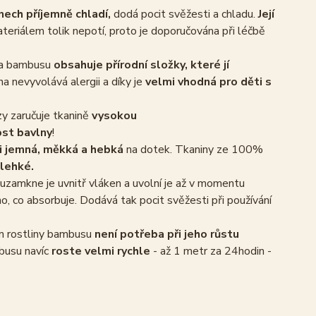
nech příjemně chladí,
dodá pocit svěžesti a chladu.
Její
teriálem tolik nepotí, proto je doporučována při léčbě
na bambusu
obsahuje přírodní složky, které jí
 nevyvolává alergii a díky je
velmi vhodná pro děti s
y zaručuje tkanině
vysokou
ost bavlny
!
i jemná, měkká a hebká
na dotek. Tkaniny ze 100%
 lehké.
uzamkne je uvnitř vláken a uvolní je až v momentu
ho, co absorbuje. Dodává tak pocit svěžesti při používání
ám rostliny bambusu
není potřeba při jeho růstu
busu navíc
roste velmi rychle
- až 1 metr za 24hodin -