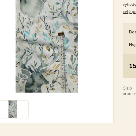
výhody 
celý p
Dos
Nej
15
Číslo
produkt