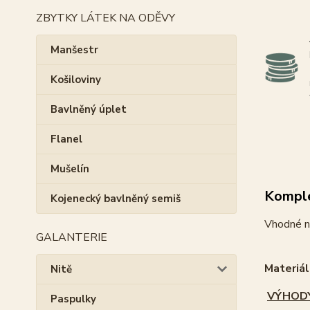
ZBYTKY LÁTEK NA ODĚVY
Manšestr
Košiloviny
Bavlněný úplet
Flanel
Mušelín
Komple
Kojenecký bavlněný semiš
Vhodné na
GALANTERIE
Materiá
Nitě
VÝHOD
Paspulky