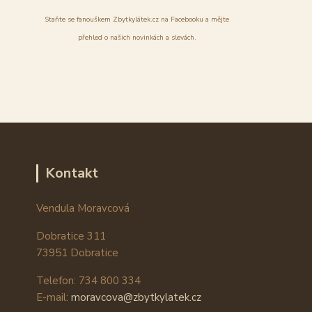
Staňte se fanouškem Zbytkylátek.cz na Facebooku a mějte
přehled o našich novinkách a slevách.
Kontakt
Vendula Moravcová
Dobratice 311
73951 Dobratice
Telefon: 734 800 334
E-mail:
moravcova@zbytkylatek.cz