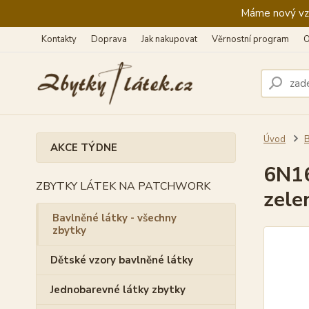
Máme nový vzhl
Kontakty
Doprava
Jak nakupovat
Věrnostní program
O
Úvod
B
AKCE TÝDNE
6N16
ZBYTKY LÁTEK NA PATCHWORK
zele
Bavlněné látky - všechny
zbytky
Dětské vzory bavlněné látky
Jednobarevné látky zbytky