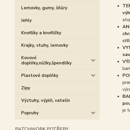
TE
Lemovky, gumy, šňůry
výh
ato
Jehly
AN
Knoflíky a knoflíčky
chr
cit
Krajky, stuhy, lemovky
VY
sav
Kovové
VÝ
doplňky,nůžky,špendlíky
bam
PO
Plastové doplňky
pra
Zipy
výr
BA
Výztuhy, výplň, vatelín
pou
je 
Popruhy
PATCHWORK POTŘEBY