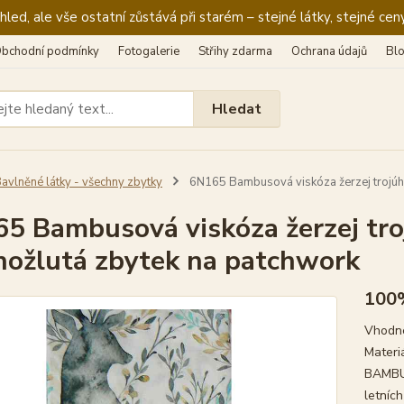
ed, ale vše ostatní zůstává při starém – stejné látky, stejné ceny
bchodní podmínky
Fotogalerie
Střihy zdarma
Ochrana údajů
Bl
Hledat
avlněné látky - všechny zbytky
6N165 Bambusová viskóza žerzej trojúhe
5 Bambusová viskóza žerzej tr
nožlutá zbytek na patchwork
100%
Vhodné
Materi
BAMBU
letních