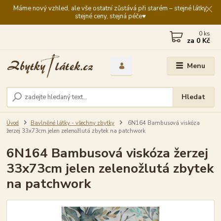
Máme nový vzhled, ale vše ostatní zůstává při starém – stejné látky,
stejné ceny, stejná péče♥️
0
ks
za
0 Kč
Menu
Hledat
Úvod
Bavlněné látky - všechny zbytky
6N164 Bambusová viskóza
žerzej 33x73cm jelen zelenožlutá zbytek na patchwork
6N164 Bambusová viskóza žerzej
33x73cm jelen zelenožlutá zbytek
na patchwork