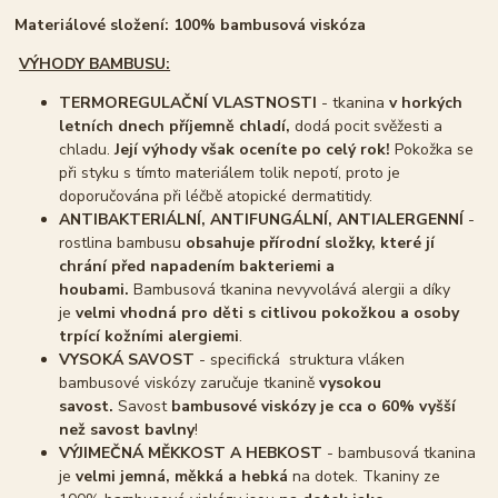
Materiálové složení: 100% bambusová viskóza
VÝHODY BAMBUSU:
TERMOREGULAČNÍ VLASTNOSTI
- tkanina
v horkých
letních dnech příjemně chladí,
dodá pocit svěžesti a
chladu.
Její výhody však oceníte po celý rok!
Pokožka se
při styku s tímto materiálem tolik nepotí, proto je
doporučována při léčbě atopické dermatitidy.
ANTIBAKTERIÁLNÍ, ANTIFUNGÁLNÍ, ANTIALERGENNÍ
-
rostlina bambusu
obsahuje přírodní složky, které jí
chrání před napadením bakteriemi a
houbami.
Bambusová tkanina nevyvolává alergii a díky
je
velmi vhodná pro děti s citlivou pokožkou a osoby
trpící kožními alergiemi
.
VYSOKÁ SAVOST
- specifická struktura vláken
bambusové viskózy zaručuje tkanině
vysokou
savost.
Savost
bambusové viskózy je cca o 60% vyšší
než savost bavlny
!
VÝJIMEČNÁ MĚKKOST A HEBKOST
- bambusová tkanina
je
velmi jemná, měkká a hebká
na dotek. Tkaniny ze