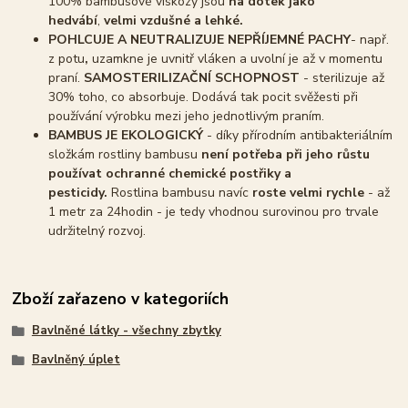
100% bambusové viskózy jsou
na dotek jako
hedvábí
,
velmi vzdušné a lehké.
POHLCUJE A NEUTRALIZUJE NEPŘÍJEMNÉ PACHY
- např.
z potu
,
uzamkne je uvnitř vláken a uvolní je až v momentu
praní.
SAMOSTERILIZAČNÍ SCHOPNOST
- sterilizuje až
30% toho, co absorbuje. Dodává tak pocit svěžesti při
používání výrobku mezi jeho jednotlivým praním.
BAMBUS JE EKOLOGICKÝ
- díky přírodním antibakteriálním
složkám rostliny bambusu
není potřeba při jeho růstu
používat ochranné chemické postřiky a
pesticidy.
Rostlina bambusu navíc
roste velmi rychle
- až
1 metr za 24hodin - je tedy vhodnou surovinou pro trvale
udržitelný rozvoj.
Zboží zařazeno v kategoriích
Bavlněné látky - všechny zbytky
Bavlněný úplet