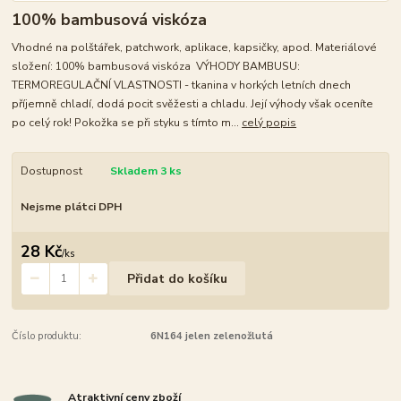
100% bambusová viskóza
Vhodné na polštářek, patchwork, aplikace, kapsičky, apod. Materiálové
složení: 100% bambusová viskóza VÝHODY BAMBUSU:
TERMOREGULAČNÍ VLASTNOSTI - tkanina v horkých letních dnech
příjemně chladí, dodá pocit svěžesti a chladu. Její výhody však oceníte
po celý rok! Pokožka se při styku s tímto m...
celý popis
Dostupnost
Skladem 3 ks
Nejsme plátci DPH
28 Kč
/
ks
Přidat do košíku
Číslo produktu:
6N164 jelen zelenožlutá
Atraktivní ceny zboží