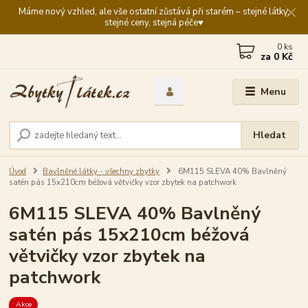
Máme nový vzhled, ale vše ostatní zůstává při starém – stejné látky,
stejné ceny, stejná péče♥️
0
ks
za
0 Kč
Menu
Hledat
Úvod
Bavlněné látky - všechny zbytky
6M115 SLEVA 40% Bavlněný
satén pás 15x210cm béžová větvičky vzor zbytek na patchwork
6M115 SLEVA 40% Bavlněný
satén pás 15x210cm béžová
větvičky vzor zbytek na
patchwork
Akce