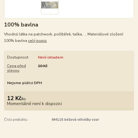
100% bavlna
Vhodná látka na patchwork, polštářek, taška, ... Materiálové složení:
100% bavlna
celý popis
Dostupnost
Není skladem
Cena před
20 Kč
slevou
Nejsme plátci DPH
12 Kč
/
ks
Momentálně není k dispozici
Číslo produktu:
6M115 béžová větvičky vzor