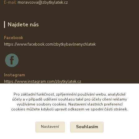
E-mail:
moravcova@zbytkylatek.cz
Najdete nás
Facebook
https://www.facebook.com/zbytkybavlnenychlatek
Instagram
https://www.instagram.com/zbytkylatek.cz
Pro základní funkčnost, zpříjemnění používání webu, analytické
účely a v případě udělení souhlasu také pro účely cílení reklamy
využíváme soubory cookies. Nastavení vlastních preferencí
cookies můžete kdykoli upravit odkazem ve spodní části stránek.
Souhlasím
Nastavení