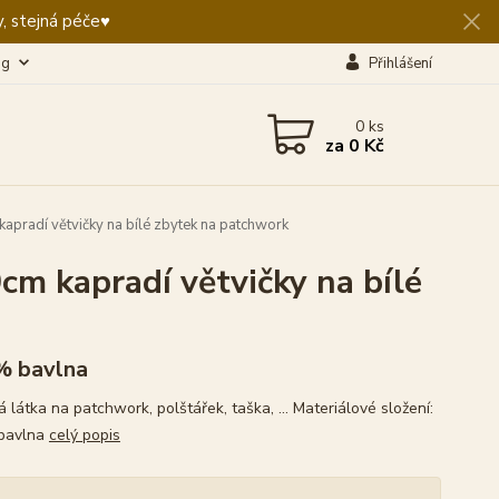
, stejná péče♥️
og
Přihlášení
0
ks
za
0 Kč
pradí větvičky na bílé zbytek na patchwork
m kapradí větvičky na bílé
% bavlna
látka na patchwork, polštářek, taška, ... Materiálové složení:
bavlna
celý popis