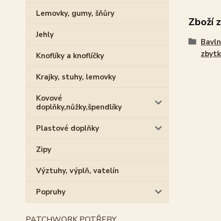
Lemovky, gumy, šňůry
Zboží 
Jehly
Bavln
zbytk
Knoflíky a knoflíčky
Krajky, stuhy, lemovky
Kovové
doplňky,nůžky,špendlíky
Plastové doplňky
Zipy
Výztuhy, výplň, vatelín
Popruhy
PATCHWORK POTŘEBY