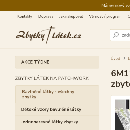
Máme nový vzhl
Kontakty
Doprava
Jak nakupovat
Věrnostní program
O
Úvod
B
AKCE TÝDNE
6M11
ZBYTKY LÁTEK NA PATCHWORK
zbyt
Bavlněné látky - všechny
zbytky
Dětské vzory bavlněné látky
Jednobarevné látky zbytky