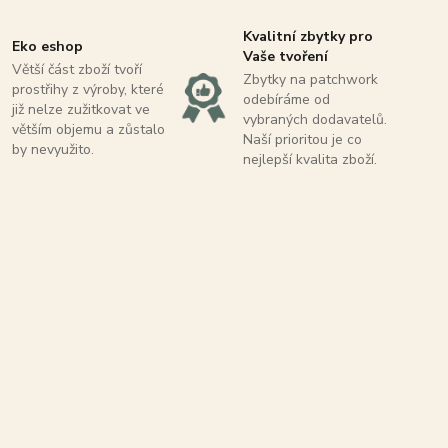
Kvalitní zbytky pro
Eko eshop
Vaše tvoření
Větší část zboží tvoří
Zbytky na patchwork
prostřihy z výroby, které
odebíráme od
již nelze zužitkovat ve
vybraných dodavatelů.
větším objemu a zůstalo
Naší prioritou je co
by nevyužito.
nejlepší kvalita zboží.