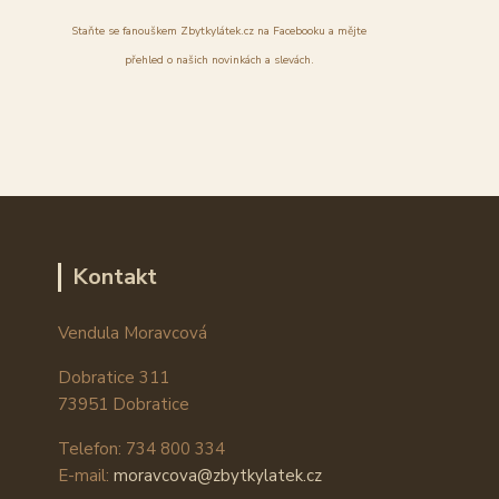
Staňte se fanouškem Zbytkylátek.cz na Facebooku a mějte
přehled o našich novinkách a slevách.
Kontakt
Vendula Moravcová
Dobratice 311
73951 Dobratice
Telefon: 734 800 334
E-mail:
moravcova@zbytkylatek.cz