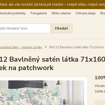
ed, ale vše ostatní zůstává při starém – stejné látky, stejné ceny
bchodní podmínky
Fotogalerie
Střihy zdarma
Ochrana údajů
Bl
Hledat
avlněné látky - všechny zbytky
6M112 Bavlněný satén látka 71x160cm ka
2 Bavlněný satén látka 71x160c
ek na patchwork
100
Vhodná 
100% 