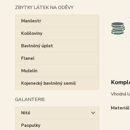
ZBYTKY LÁTEK NA ODĚVY
Manšestr
Košiloviny
Bavlněný úplet
Flanel
Mušelín
Komple
Kojenecký bavlněný semiš
Vhodná lá
GALANTERIE
Materiál
Nitě
Paspulky