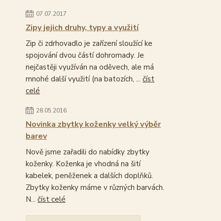
07.07.2017
Zipy jejich druhy, typy a využití
Zip či zdrhovadlo je zařízení sloužící ke
spojování dvou částí dohromady. Je
nejčastěji využíván na oděvech, ale má
mnohé další využití (na batozích, ...
číst
celé
28.05.2016
Novinka zbytky koženky velký výběr
barev
Nově jsme zařadili do nabídky zbytky
koženky. Koženka je vhodná na šití
kabelek, peněženek a dalších doplňků.
Zbytky koženky máme v různých barvách.
N...
číst celé