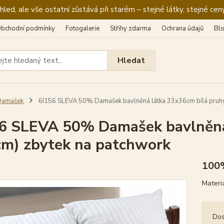
ed, ale vše ostatní zůstává při starém – stejné látky, stejné ceny
bchodní podmínky
Fotogalerie
Střihy zdarma
Ochrana údajů
Bl
Hledat
Damašek
6I156 SLEVA 50% Damašek bavlněná látka 33x36cm bílá pruhy
6 SLEVA 50% Damašek bavlněná
cm) zbytek na patchwork
100%
Materi
Dos