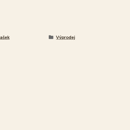
ašek
Výprodej