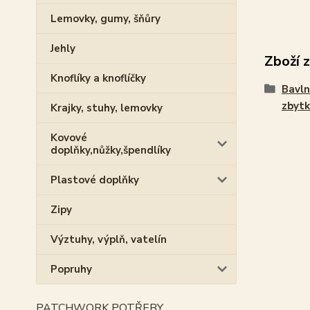
Lemovky, gumy, šňůry
Jehly
Zboží 
Knoflíky a knoflíčky
Bavln
zbytk
Krajky, stuhy, lemovky
Kovové
doplňky,nůžky,špendlíky
Plastové doplňky
Zipy
Výztuhy, výplň, vatelín
Popruhy
PATCHWORK POTŘEBY