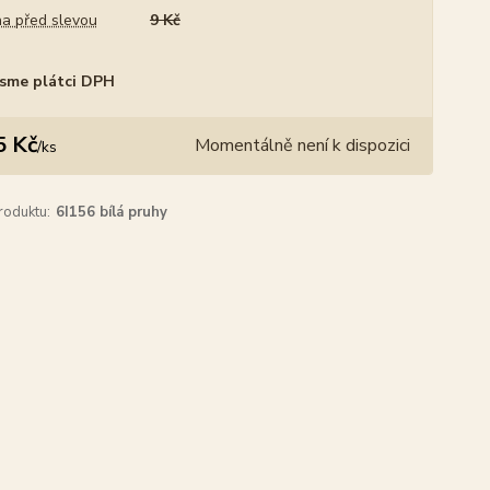
a před slevou
9 Kč
sme plátci DPH
5 Kč
Momentálně není k dispozici
/
ks
roduktu:
6I156 bílá pruhy