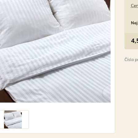
Cen
Nej
4,
Číslo p