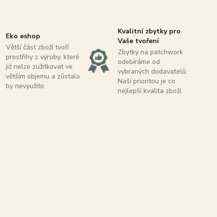
Kvalitní zbytky pro
Eko eshop
Vaše tvoření
Větší část zboží tvoří
Zbytky na patchwork
prostřihy z výroby, které
odebíráme od
již nelze zužitkovat ve
vybraných dodavatelů.
větším objemu a zůstalo
Naší prioritou je co
by nevyužito.
nejlepší kvalita zboží.