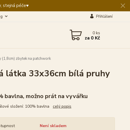
, stejná péče♥️
og
Přihlášení
0
ks
za
0 Kč
 (1,8cm) zbytek na patchwork
 látka 33x36cm bílá pruhy
 bavlna, možno prát na vyvářku
álové složení: 100% bavlna
celý popis
tupnost
Není skladem