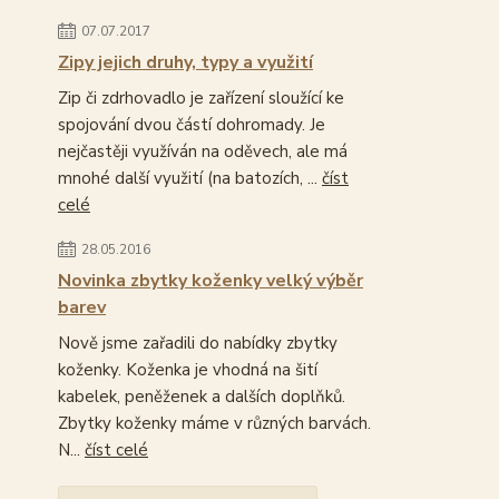
07.07.2017
Zipy jejich druhy, typy a využití
Zip či zdrhovadlo je zařízení sloužící ke
spojování dvou částí dohromady. Je
nejčastěji využíván na oděvech, ale má
mnohé další využití (na batozích, ...
číst
celé
28.05.2016
Novinka zbytky koženky velký výběr
barev
Nově jsme zařadili do nabídky zbytky
koženky. Koženka je vhodná na šití
kabelek, peněženek a dalších doplňků.
Zbytky koženky máme v různých barvách.
N...
číst celé