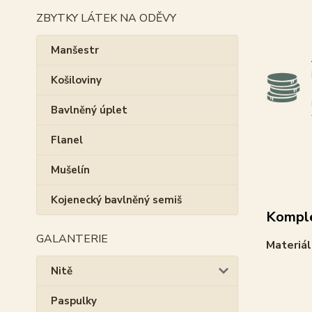
ZBYTKY LÁTEK NA ODĚVY
Manšestr
Košiloviny
Bavlněný úplet
Flanel
Mušelín
Kojenecký bavlněný semiš
Komple
GALANTERIE
Materiál
Nitě
Paspulky