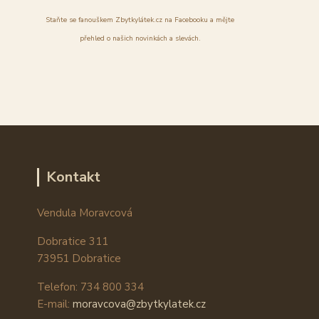
Staňte se fanouškem Zbytkylátek.cz na Facebooku a mějte
přehled o našich novinkách a slevách.
Kontakt
Vendula Moravcová
Dobratice 311
73951 Dobratice
Telefon: 734 800 334
E-mail:
moravcova@zbytkylatek.cz