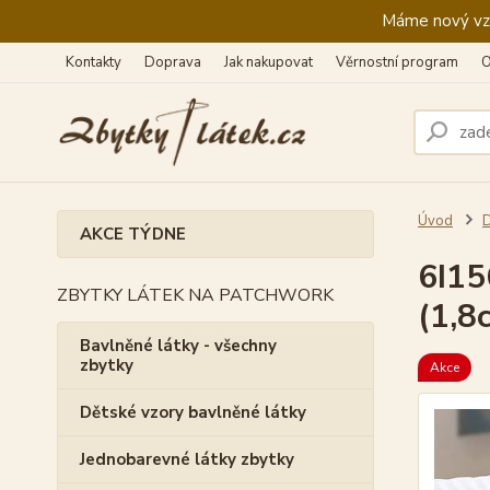
Máme nový vzhl
Kontakty
Doprava
Jak nakupovat
Věrnostní program
O
Úvod
AKCE TÝDNE
6I15
ZBYTKY LÁTEK NA PATCHWORK
(1,8
Bavlněné látky - všechny
zbytky
Akce
Dětské vzory bavlněné látky
Jednobarevné látky zbytky