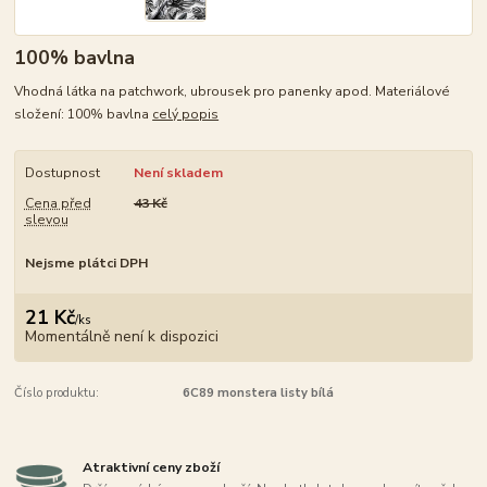
100% bavlna
Vhodná látka na patchwork, ubrousek pro panenky apod. Materiálové
složení: 100% bavlna
celý popis
Dostupnost
Není skladem
Cena před
43 Kč
slevou
Nejsme plátci DPH
21 Kč
/
ks
Momentálně není k dispozici
Číslo produktu:
6C89 monstera listy bílá
Atraktivní ceny zboží