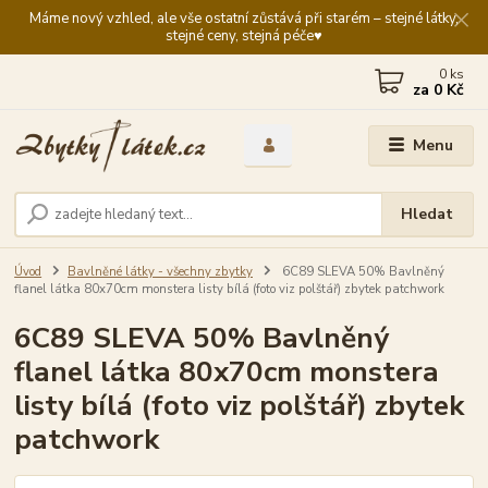
Máme nový vzhled, ale vše ostatní zůstává při starém – stejné látky,
stejné ceny, stejná péče♥️
0
ks
za
0 Kč
Menu
Hledat
Úvod
Bavlněné látky - všechny zbytky
6C89 SLEVA 50% Bavlněný
flanel látka 80x70cm monstera listy bílá (foto viz polštář) zbytek patchwork
6C89 SLEVA 50% Bavlněný
flanel látka 80x70cm monstera
listy bílá (foto viz polštář) zbytek
patchwork