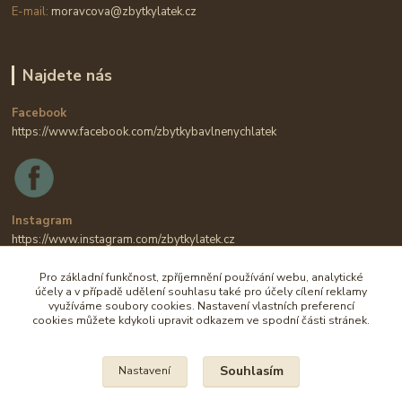
E-mail:
moravcova@zbytkylatek.cz
Najdete nás
Facebook
https://www.facebook.com/zbytkybavlnenychlatek
Instagram
https://www.instagram.com/zbytkylatek.cz
Pro základní funkčnost, zpříjemnění používání webu, analytické
účely a v případě udělení souhlasu také pro účely cílení reklamy
využíváme soubory cookies. Nastavení vlastních preferencí
cookies můžete kdykoli upravit odkazem ve spodní části stránek.
Souhlasím
Nastavení