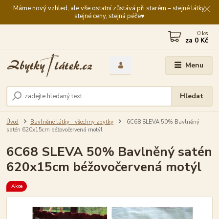
Máme nový vzhled, ale vše ostatní zůstává při starém – stejné látky,
stejné ceny, stejná péče♥️
0
ks
za
0 Kč
Menu
Hledat
Úvod
Bavlněné látky - všechny zbytky
6C68 SLEVA 50% Bavlněný
satén 620x15cm béžovočervená motýl
6C68 SLEVA 50% Bavlněný satén
620x15cm béžovočervená motýl
Akce