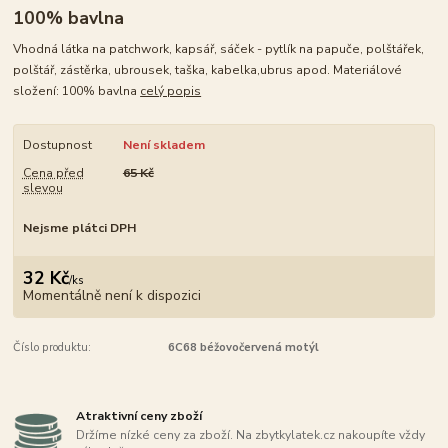
100% bavlna
Vhodná látka na patchwork, kapsář, sáček - pytlík na papuče, polštářek,
polštář, zástěrka, ubrousek, taška, kabelka,ubrus apod. Materiálové
složení: 100% bavlna
celý popis
Dostupnost
Není skladem
Cena před
65 Kč
slevou
Nejsme plátci DPH
32 Kč
/
ks
Momentálně není k dispozici
Číslo produktu:
6C68 béžovočervená motýl
Atraktivní ceny zboží
Držíme nízké ceny za zboží. Na zbytkylatek.cz nakoupíte vždy