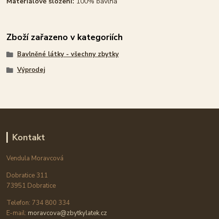
Materiálové složení:
100% bavlna
Zboží zařazeno v kategoriích
Bavlněné látky - všechny zbytky
Výprodej
Kontakt
Vendula Moravcová
Dobratice 311
73951 Dobratice
Telefon: 734 800 334
E-mail:
moravcova@zbytkylatek.cz