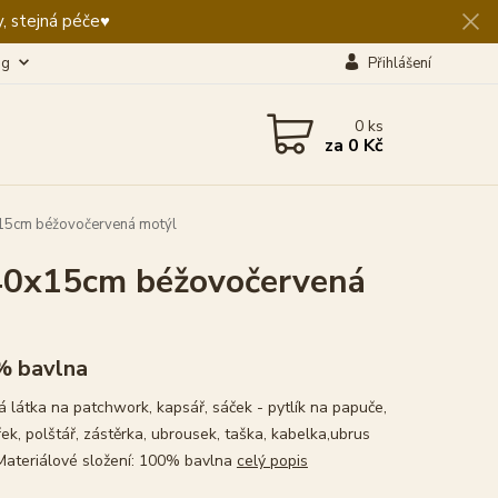
, stejná péče♥️
og
Přihlášení
0
ks
za
0 Kč
15cm béžovočervená motýl
40x15cm béžovočervená
% bavlna
 látka na patchwork, kapsář, sáček - pytlík na papuče,
ek, polštář, zástěrka, ubrousek, taška, kabelka,ubrus
Materiálové složení: 100% bavlna
celý popis