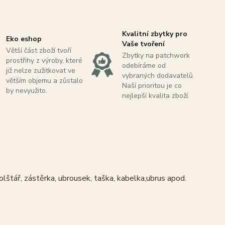
Kvalitní zbytky pro
Eko eshop
Vaše tvoření
Větší část zboží tvoří
Zbytky na patchwork
prostřihy z výroby, které
odebíráme od
již nelze zužitkovat ve
vybraných dodavatelů.
větším objemu a zůstalo
Naší prioritou je co
by nevyužito.
nejlepší kvalita zboží.
olštář, zástěrka, ubrousek, taška, kabelka,ubrus apod.