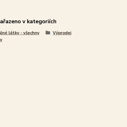
zařazeno v kategoriích
ěné látky - všechny
Výprodej
y