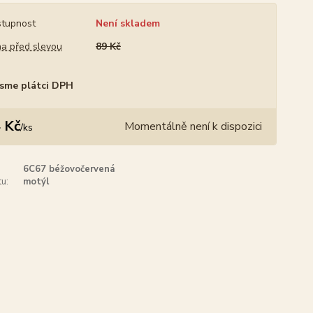
tupnost
Není skladem
a před slevou
89 Kč
sme plátci DPH
 Kč
Momentálně není k dispozici
/
ks
6C67 béžovočervená
u:
motýl