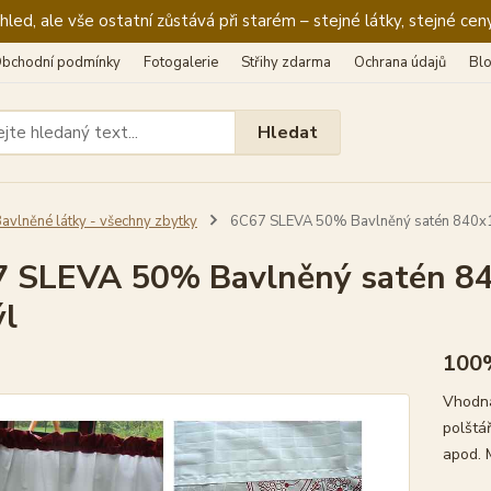
ed, ale vše ostatní zůstává při starém – stejné látky, stejné ceny
bchodní podmínky
Fotogalerie
Střihy zdarma
Ochrana údajů
Bl
Hledat
avlněné látky - všechny zbytky
6C67 SLEVA 50% Bavlněný satén 840x
 SLEVA 50% Bavlněný satén 8
l
100
Vhodná
polštář
apod. 