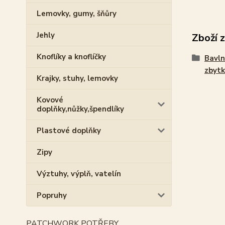
Lemovky, gumy, šňůry
Jehly
Zboží 
Knoflíky a knoflíčky
Bavln
zbytk
Krajky, stuhy, lemovky
Kovové
doplňky,nůžky,špendlíky
Plastové doplňky
Zipy
Výztuhy, výplň, vatelín
Popruhy
PATCHWORK POTŘEBY