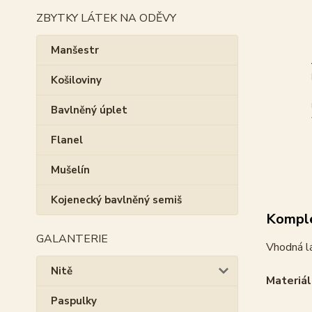
ZBYTKY LÁTEK NA ODĚVY
Manšestr
Košiloviny
Bavlněný úplet
Flanel
Mušelín
Kojenecký bavlněný semiš
Komple
GALANTERIE
Vhodná lá
Nitě
Materiál
Paspulky