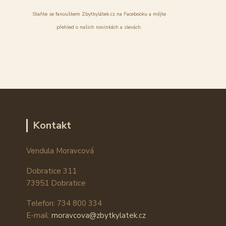
Staňte se fanouškem Zbytkylátek.cz na Facebooku a mějte
přehled o našich novinkách a slevách.
Kontakt
Vendula Moravcová
Dobratice 311
73951 Dobratice
Telefon: 734 800 334
E-mail:
moravcova@zbytkylatek.cz