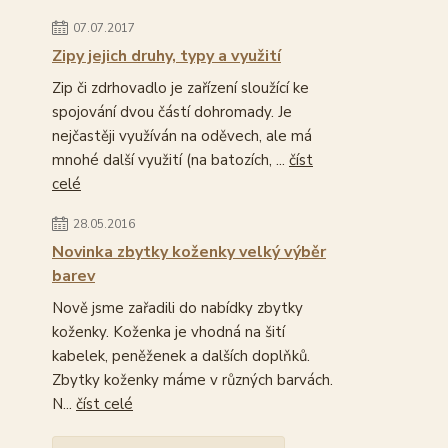
07.07.2017
Zipy jejich druhy, typy a využití
Zip či zdrhovadlo je zařízení sloužící ke
spojování dvou částí dohromady. Je
nejčastěji využíván na oděvech, ale má
mnohé další využití (na batozích, ...
číst
celé
28.05.2016
Novinka zbytky koženky velký výběr
barev
Nově jsme zařadili do nabídky zbytky
koženky. Koženka je vhodná na šití
kabelek, peněženek a dalších doplňků.
Zbytky koženky máme v různých barvách.
N...
číst celé