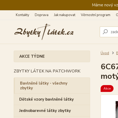
Máme nový vzhl
Kontakty
Doprava
Jak nakupovat
Věrnostní program
O
Úvod
B
AKCE TÝDNE
6C67
ZBYTKY LÁTEK NA PATCHWORK
motý
Bavlněné látky - všechny
zbytky
Akce
Dětské vzory bavlněné látky
Jednobarevné látky zbytky