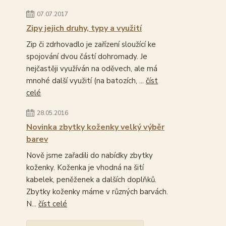
07.07.2017
Zipy jejich druhy, typy a využití
Zip či zdrhovadlo je zařízení sloužící ke
spojování dvou částí dohromady. Je
nejčastěji využíván na oděvech, ale má
mnohé další využití (na batozích, ...
číst
celé
28.05.2016
Novinka zbytky koženky velký výběr
barev
Nově jsme zařadili do nabídky zbytky
koženky. Koženka je vhodná na šití
kabelek, peněženek a dalších doplňků.
Zbytky koženky máme v různých barvách.
N...
číst celé