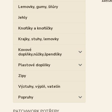
zbytk
Lemovky, gumy, šňůry
Jehly
Knoflíky a knoflíčky
Krajky, stuhy, lemovky
Kovové
doplňky,nůžky,špendlíky
Plastové doplňky
Zipy
Výztuhy, výplň, vatelín
Popruhy
PATCHWORK POTŘEBY