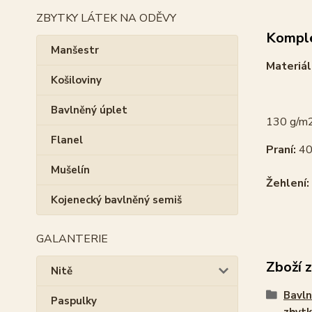
ZBYTKY LÁTEK NA ODĚVY
Komple
Manšestr
Materiál
Košiloviny
Bavlněný úplet
130 g/m
Flanel
Praní:
40
Mušelín
Žehlení:
Kojenecký bavlněný semiš
GALANTERIE
Zboží 
Nitě
Bavln
Paspulky