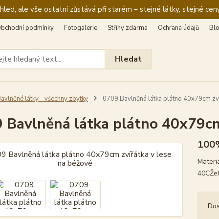
ed, ale vše ostatní zůstává při starém – stejné látky, stejné ceny
bchodní podmínky
Fotogalerie
Střihy zdarma
Ochrana údajů
Bl
Hledat
avlněné látky - všechny zbytky
0709 Bavlněná látka plátno 40x79cm zví
 Bavlněná látka plátno 40x79cm
100
Materi
40CŽeh
Dos