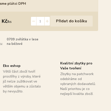
sme plátci DPH
 Kč
Přidat do košíku
/
ks
0709 zvířátka v lese
u:
na béžové
Kvalitní zbytky pro
Eko eshop
Vaše tvoření
Větší část zboží tvoří
Zbytky na patchwork
prostřihy z výroby, které
odebíráme od
již nelze zužitkovat ve
vybraných dodavatelů.
větším objemu a zůstalo
Naší prioritou je co
by nevyužito.
nejlepší kvalita zboží.