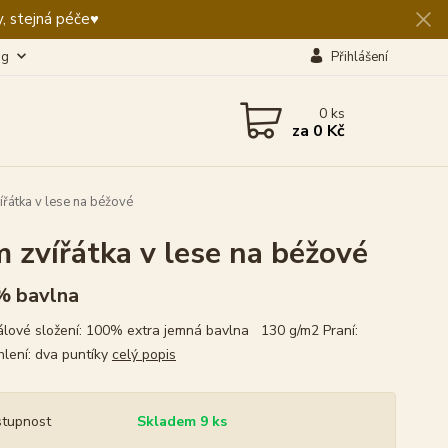
, stejná péče♥️
og
Přihlášení
0
ks
za
0 Kč
řátka v lese na béžové
 zvířátka v lese na béžové
% bavlna
álové složení: 100% extra jemná bavlna 130 g/m2 Praní:
lení: dva puntíky
celý popis
tupnost
Skladem 9 ks