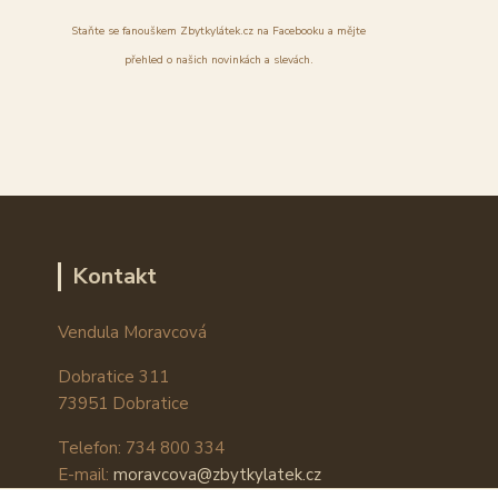
Staňte se fanouškem Zbytkylátek.cz na Facebooku a mějte
přehled o našich novinkách a slevách.
Kontakt
Vendula Moravcová
Dobratice 311
73951 Dobratice
Telefon: 734 800 334
E-mail:
moravcova@zbytkylatek.cz