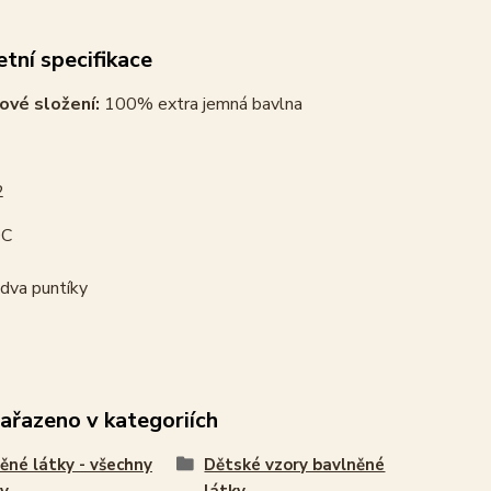
tní specifikace
ové složení:
100% extra jemná bavlna
2
C
dva puntíky
zařazeno v kategoriích
ěné látky - všechny
Dětské vzory bavlněné