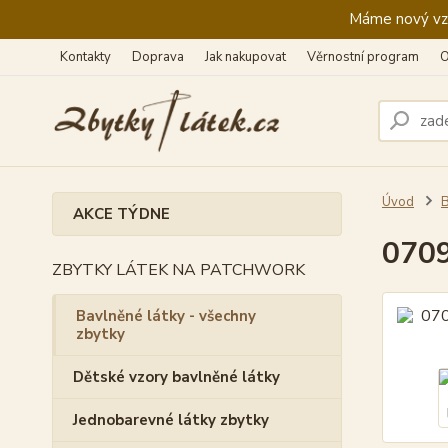
Máme nový vzhl
Kontakty
Doprava
Jak nakupovat
Věrnostní program
O
Úvod
B
AKCE TÝDNE
0709
ZBYTKY LÁTEK NA PATCHWORK
Bavlněné látky - všechny
zbytky
Dětské vzory bavlněné látky
Jednobarevné látky zbytky