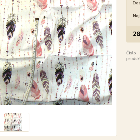
Dos
Nej
28
Číslo
produkt