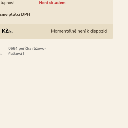
tupnost
Není skladem
sme plátci DPH
 Kč
Momentálně není k dispozici
/
ks
0684 peříčka růžovo-
u:
fialková I