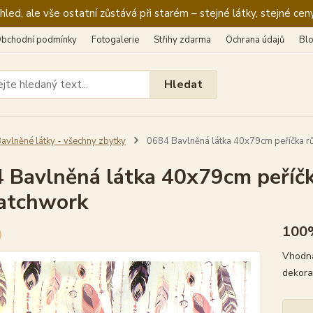
ed, ale vše ostatní zůstává při starém – stejné látky, stejné ceny
bchodní podmínky
Fotogalerie
Střihy zdarma
Ochrana údajů
Bl
Hledat
avlněné látky - všechny zbytky
0684 Bavlněná látka 40x79cm peříčka rů
 Bavlněná látka 40x79cm peříčka
atchwork
100
Vhodná
dekora