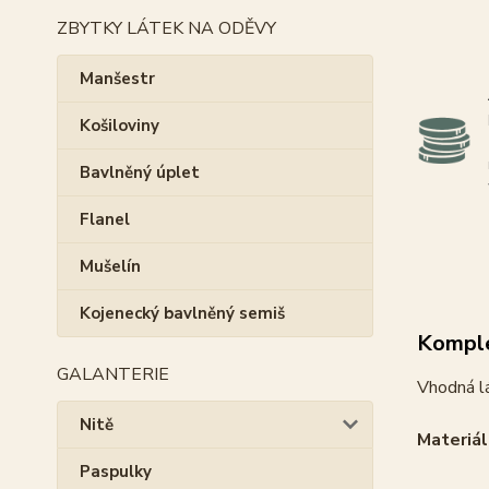
ZBYTKY LÁTEK NA ODĚVY
Manšestr
Košiloviny
Bavlněný úplet
Flanel
Mušelín
Kojenecký bavlněný semiš
Komple
GALANTERIE
Vhodná lá
Nitě
Materiál
Paspulky