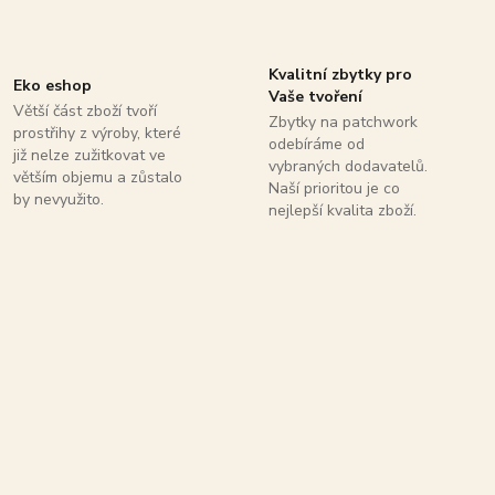
Kvalitní zbytky pro
Eko eshop
Vaše tvoření
Větší část zboží tvoří
Zbytky na patchwork
prostřihy z výroby, které
odebíráme od
již nelze zužitkovat ve
vybraných dodavatelů.
větším objemu a zůstalo
Naší prioritou je co
by nevyužito.
nejlepší kvalita zboží.