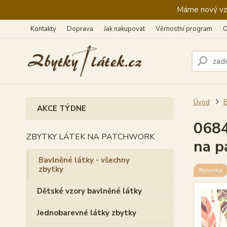
Máme nový vzhl
Kontakty
Doprava
Jak nakupovat
Věrnostní program
O
Úvod
B
AKCE TÝDNE
0684
ZBYTKY LÁTEK NA PATCHWORK
na p
Bavlněné látky - všechny
zbytky
Novinka
Dětské vzory bavlněné látky
Jednobarevné látky zbytky