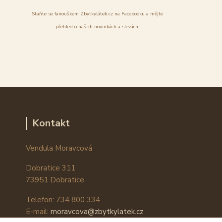
Staňte se fanouškem Zbytkylátek.cz na Facebooku a mějte
přehled o našich novinkách a slevách.
Kontakt
Vendula Moravcová
Dobratice 311
73951 Dobratice
Telefon: 734 800 334
E-mail:
moravcova@zbytkylatek.cz