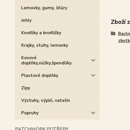
Lemovky, gumy, šňůry
Jehly
Zboží 
Knoflíky a knoflíčky
Bavln
zbytk
Krajky, stuhy, lemovky
Kovové
doplňky,nůžky,špendlíky
Plastové doplňky
Zipy
Výztuhy, výplň, vatelín
Popruhy
PATCHWORK POTŘEBY