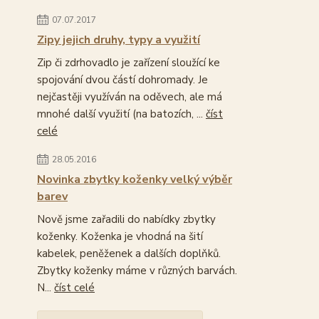
07.07.2017
Zipy jejich druhy, typy a využití
Zip či zdrhovadlo je zařízení sloužící ke
spojování dvou částí dohromady. Je
nejčastěji využíván na oděvech, ale má
mnohé další využití (na batozích, ...
číst
celé
28.05.2016
Novinka zbytky koženky velký výběr
barev
Nově jsme zařadili do nabídky zbytky
koženky. Koženka je vhodná na šití
kabelek, peněženek a dalších doplňků.
Zbytky koženky máme v různých barvách.
N...
číst celé