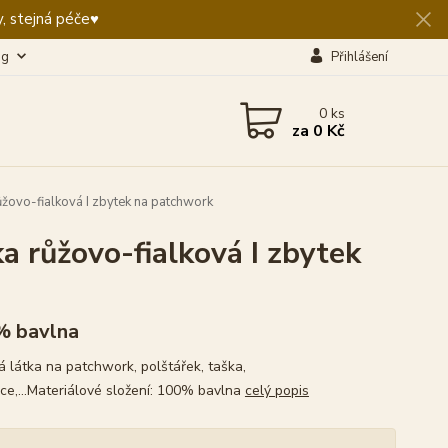
, stejná péče♥️
og
Přihlášení
0
ks
za
0 Kč
žovo-fialková I zbytek na patchwork
 růžovo-fialková I zbytek
% bavlna
 látka na patchwork, polštářek, taška,
ce,...Materiálové složení: 100% bavlna
celý popis