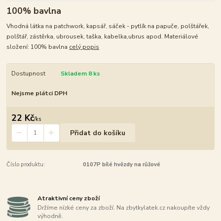
100% bavlna
Vhodná látka na patchwork, kapsář, sáček - pytlík na papuče, polštářek,
polštář, zástěrka, ubrousek, taška, kabelka,ubrus apod. Materiálové
složení: 100% bavlna
celý popis
Dostupnost
Skladem 8 ks
Nejsme plátci DPH
22 Kč
/
ks
Přidat do košíku
Číslo produktu:
0107P bílé hvězdy na růžové
Atraktivní ceny zboží
Držíme nízké ceny za zboží. Na zbytkylatek.cz nakoupíte vždy
výhodně.