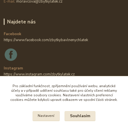
E-mail:
moravcova@zbytkylatek.cz
Najdete nás
Facebook
https://www.facebook.com/zbytkybavlnenychlatek
Instagram
https://www.instagram.com/zbytkylatek.cz
Pro základní funkčnost, zpříjemnění používání webu, analytické
účely a v případě udělení souhlasu také pro účely cílení reklamy
využíváme soubory cookies. Nastavení vlastních preferencí
cookies můžete kdykoli upravit odkazem ve spodní části stránek.
Souhlasím
Nastavení