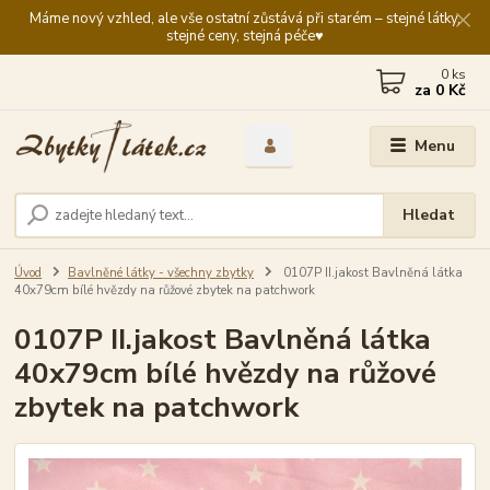
Máme nový vzhled, ale vše ostatní zůstává při starém – stejné látky,
stejné ceny, stejná péče♥️
0
ks
za
0 Kč
Menu
Hledat
Úvod
Bavlněné látky - všechny zbytky
0107P II.jakost Bavlněná látka
40x79cm bílé hvězdy na růžové zbytek na patchwork
0107P II.jakost Bavlněná látka
40x79cm bílé hvězdy na růžové
zbytek na patchwork