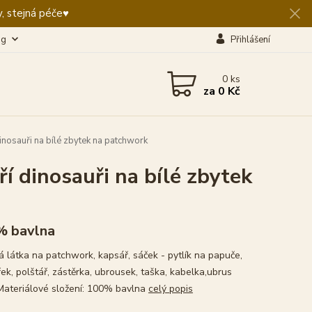
, stejná péče♥️
og
Přihlášení
0
ks
za
0 Kč
osauři na bílé zbytek na patchwork
 dinosauři na bílé zbytek
% bavlna
 látka na patchwork, kapsář, sáček - pytlík na papuče,
ek, polštář, zástěrka, ubrousek, taška, kabelka,ubrus
Materiálové složení: 100% bavlna
celý popis