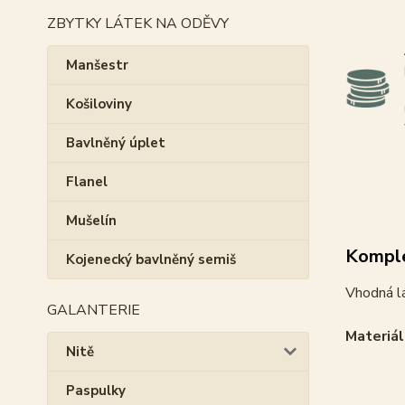
ZBYTKY LÁTEK NA ODĚVY
Manšestr
Košiloviny
Bavlněný úplet
Flanel
Mušelín
Komple
Kojenecký bavlněný semiš
Vhodná lá
GALANTERIE
Materiál
Nitě
Paspulky