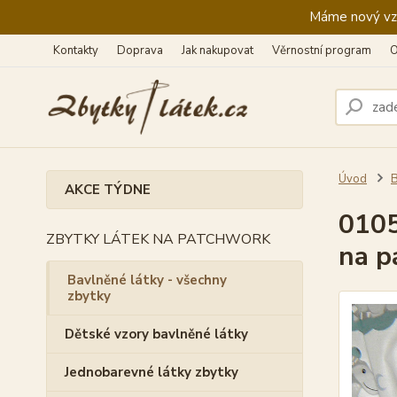
Máme nový vzhl
Kontakty
Doprava
Jak nakupovat
Věrnostní program
O
Úvod
B
AKCE TÝDNE
0105
ZBYTKY LÁTEK NA PATCHWORK
na p
Bavlněné látky - všechny
zbytky
Dětské vzory bavlněné látky
Jednobarevné látky zbytky