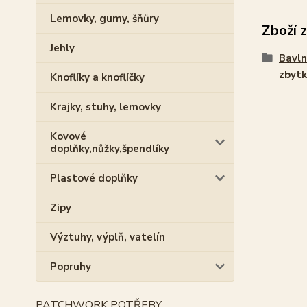
Lemovky, gumy, šňůry
Zboží 
Jehly
Bavln
zbytk
Knoflíky a knoflíčky
Krajky, stuhy, lemovky
Kovové
doplňky,nůžky,špendlíky
Plastové doplňky
Zipy
Výztuhy, výplň, vatelín
Popruhy
PATCHWORK POTŘEBY