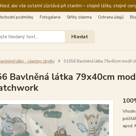
ed, ale vše ostatní zůstává při starém – stejné látky, stejné ceny
bchodní podmínky
Fotogalerie
Střihy zdarma
Ochrana údajů
Bl
Hledat
avlněné látky - všechny zbytky
01056 Bavlněná látka 79x40cm modří din
6 Bavlněná látka 79x40cm modří
atchwork
100
Vhodná
polštář
apod. 