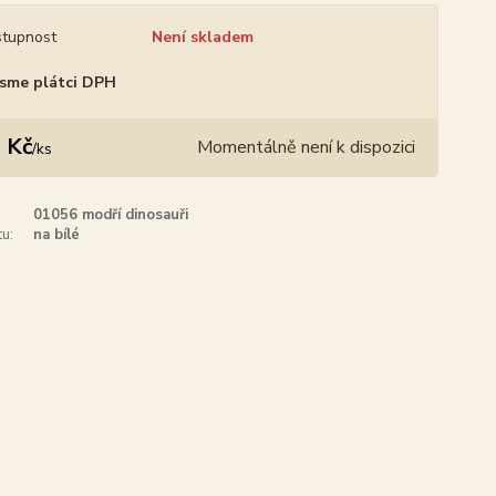
tupnost
Není skladem
sme plátci DPH
 Kč
Momentálně není k dispozici
/
ks
01056 modří dinosauři
u:
na bílé