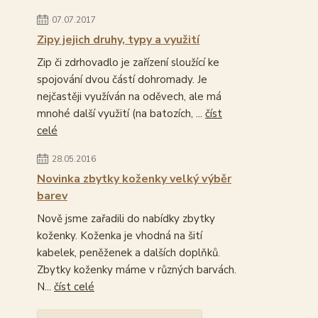
07.07.2017
Zipy jejich druhy, typy a využití
Zip či zdrhovadlo je zařízení sloužící ke
spojování dvou částí dohromady. Je
nejčastěji využíván na oděvech, ale má
mnohé další využití (na batozích, ...
číst
celé
28.05.2016
Novinka zbytky koženky velký výběr
barev
Nově jsme zařadili do nabídky zbytky
koženky. Koženka je vhodná na šití
kabelek, peněženek a dalších doplňků.
Zbytky koženky máme v různých barvách.
N...
číst celé