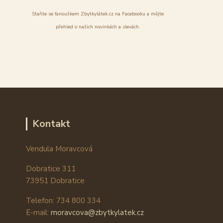
Staňte se fanouškem Zbytkylátek.cz na Facebooku a mějte
přehled o našich novinkách a slevách.
Kontakt
Vendula Moravcová
Dobratice 311
73951 Dobratice
Telefon: 734 800 334
E-mail:
moravcova@zbytkylatek.cz