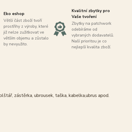
Kvalitní zbytky pro
Eko eshop
Vaše tvoření
Větší část zboží tvoří
Zbytky na patchwork
prostřihy z výroby, které
odebíráme od
již nelze zužitkovat ve
vybraných dodavatelů.
větším objemu a zůstalo
Naší prioritou je co
by nevyužito.
nejlepší kvalita zboží.
olštář, zástěrka, ubrousek, taška, kabelka,ubrus apod.