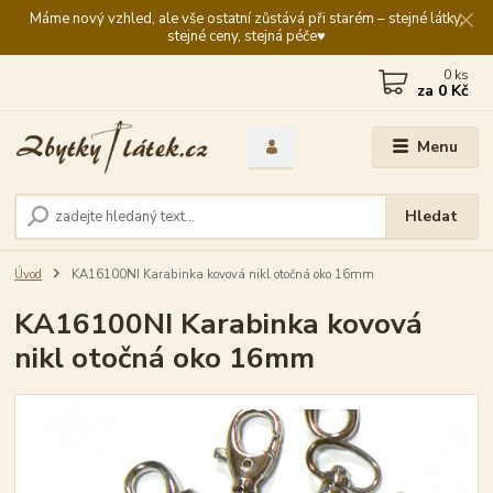
Máme nový vzhled, ale vše ostatní zůstává při starém – stejné látky,
stejné ceny, stejná péče♥️
0
ks
za
0 Kč
Menu
Hledat
Úvod
KA16100NI Karabinka kovová nikl otočná oko 16mm
KA16100NI Karabinka kovová
nikl otočná oko 16mm