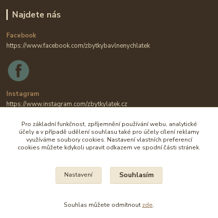
Najdete nás
Facebook
https://www.facebook.com/zbytkybavlnenychlatek
Instagram
https://www.instagram.com/zbytkylatek.cz
Pro základní funkčnost, zpříjemnění používání webu, analytické
účely a v případě udělení souhlasu také pro účely cílení reklamy
využíváme soubory cookies. Nastavení vlastních preferencí
cookies můžete kdykoli upravit odkazem ve spodní části stránek.
Souhlasím
Nastavení
Na všechny fotografie se vztahují autorská práva.
Souhlas můžete odmítnout
zde
.
Vytvořeno na
Eshop-rychle.cz