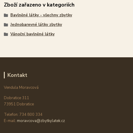
Zboží zařazeno v kategoriích
Bavlněné látky - všechny zbytky
Jednobarevné látky zbytky
Vánoční bavlněné látky
Kontakt
Vendula Moravcová
Dobratice 311
73951 Dobratice
Telefon: 734 800 334
E-mail:
moravcova@zbytkylatek.cz