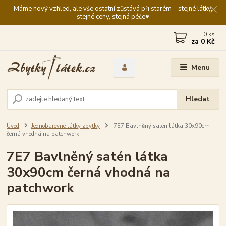
Máme nový vzhled, ale vše ostatní zůstává při starém – stejné látky,
stejné ceny, stejná péče♥️
0
ks
za
0 Kč
Menu
Hledat
Úvod
Jednobarevné látky zbytky
7E7 Bavlněný satén látka 30x90cm
černá vhodná na patchwork
7E7 Bavlněný satén látka
30x90cm černá vhodná na
patchwork